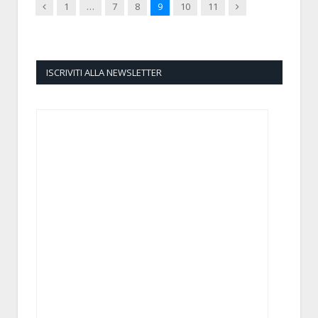
Previous
Next
1
…
7
8
9
10
11
ISCRIVITI ALLA NEWSLETTER