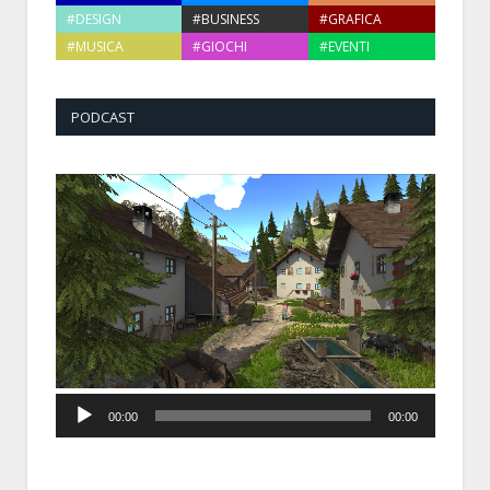
#DESIGN
#BUSINESS
#GRAFICA
#MUSICA
#GIOCHI
#EVENTI
PODCAST
Audio
00:00
00:00
Player