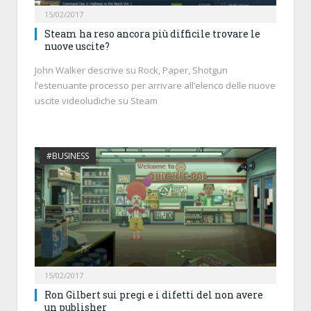
15/02/2017
Steam ha reso ancora più difficile trovare le
nuove uscite?
John Walker descrive su Rock, Paper, Shotgun
l’estenuante processo per arrivare all’elenco delle nuove
uscite videoludiche su Steam
#BUSINESS
15/02/2017
Ron Gilbert sui pregi e i difetti del non avere
un publisher