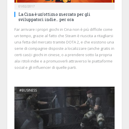
01/02/2017
La Cina è un’ottimo mercato per gli
sviluppatori indie… per ora
Far arrivare i propri giochi in Cina non è più difficile come
un tempo, grazie al fatto che Steam è riuscita a ritagliarsi
una fetta del mercato tramite DOTA 2, e che esistono una
serie di compagnie disposte a localizzare (anche gratis in
certi casi) i giochi in cinese, o a prendere sotto la propria
ala i titoli indie e a promuoverli attraverso le piattaforme
social e gli influencer di quelle parti.
#BUSINESS