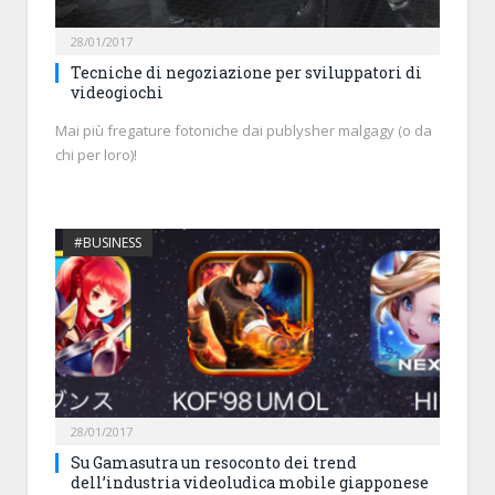
28/01/2017
Tecniche di negoziazione per sviluppatori di
videogiochi
Mai più fregature fotoniche dai publysher malgagy (o da
chi per loro)!
#BUSINESS
28/01/2017
Su Gamasutra un resoconto dei trend
dell’industria videoludica mobile giapponese