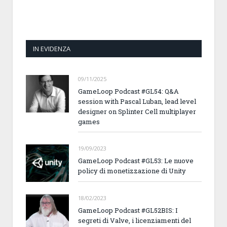
IN EVIDENZA
09/11/2025
GameLoop Podcast #GL54: Q&A
session with Pascal Luban, lead level
designer on Splinter Cell multiplayer
games
19/09/2023
GameLoop Podcast #GL53: Le nuove
policy di monetizzazione di Unity
18/02/2023
GameLoop Podcast #GL52BIS: I
segreti di Valve, i licenziamenti del