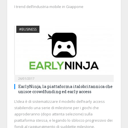
I trend dell’industria mobile in Giappone
#BUSINESS
26/01/2017
EarlyNinja, la piattaforma italobritannica che
unisce crowdfunding ed early access
L’idea è di sistematizzare il modello dell’early access
stabilendo una serie di milestone per i giochi che
approderanno (dopo attenta selezione) sulla
piattaforma stessa, e legando lo sblocco progressivo dei
fondi al raggiungimento di suddette milestone.