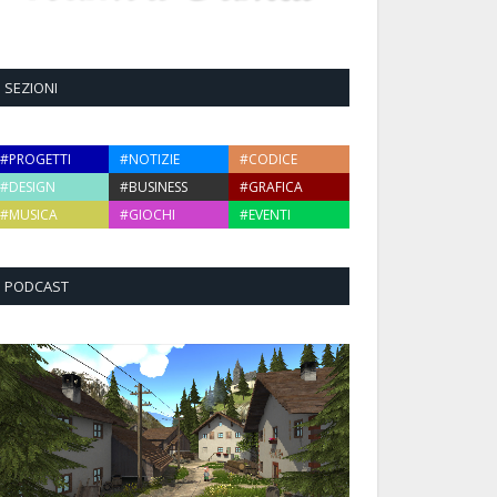
SEZIONI
#PROGETTI
#NOTIZIE
#CODICE
#DESIGN
#BUSINESS
#GRAFICA
#MUSICA
#GIOCHI
#EVENTI
PODCAST