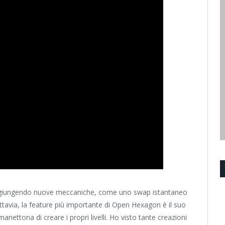
ggiungendo nuove meccaniche, come uno swap istantaneo
uttavia, la feature più importante di Open Hexagon è il suo
nettona di creare i propri livelli. Ho visto tante creazioni