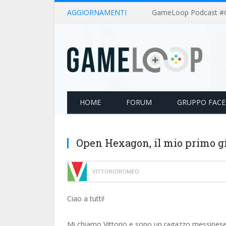
AGGIORNAMENTI
HOME
FORUM
GRUPPO FAC
Open Hexagon, il mio primo g
VITTORIOROMEO
Ciao a tutti!
Mi chiamo Vittorio e sono un ragazzo messinese d