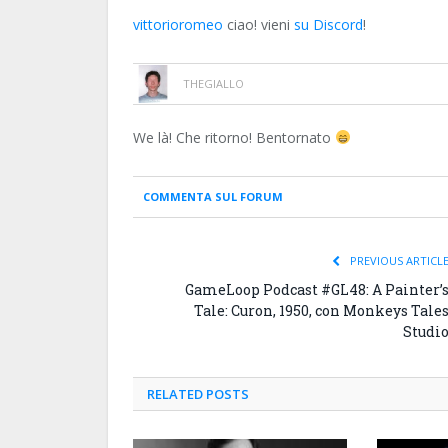
vittorioromeo
ciao! vieni
su Discord
!
THEGIALLO
We là! Che ritorno! Bentornato
COMMENTA SUL FORUM
PREVIOUS ARTICL
GameLoop Podcast #GL48: A Painter’
Tale: Curon, 1950, con Monkeys Tale
Studi
RELATED
POSTS