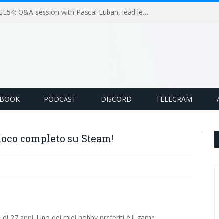
GameLoop Podcast #GL54: Q&A session with Pascal Luban, lead level designer on Splinter Cell multiplayer games
EBOOK
PODCAST
DISCORD
TELEGRAM
ioco completo su Steam!
i 27 anni. Uno dei miei hobby preferiti è il game