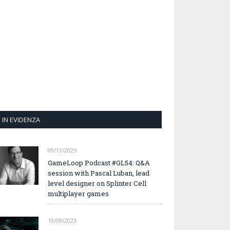
IN EVIDENZA
09/11/2025
GameLoop Podcast #GL54: Q&A
session with Pascal Luban, lead
level designer on Splinter Cell
multiplayer games
19/09/2023