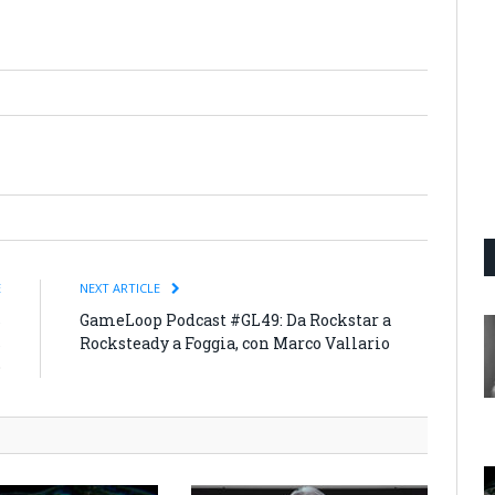
E
NEXT ARTICLE
s
GameLoop Podcast #GL49: Da Rockstar a
s
Rocksteady a Foggia, con Marco Vallario
o