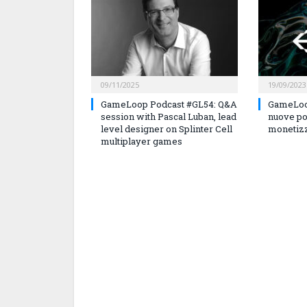
09/11/2025
19/09/2023
GameLoop Podcast #GL54: Q&A
GameLoo
session with Pascal Luban, lead
nuove po
level designer on Splinter Cell
monetizz
multiplayer games