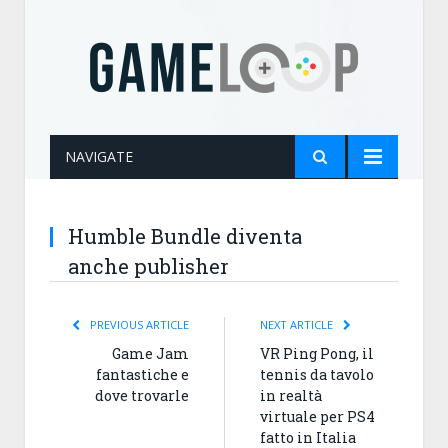
NAVIGATE
Humble Bundle diventa
anche publisher
PREVIOUS ARTICLE
NEXT ARTICLE
Game Jam
VR Ping Pong, il
fantastiche e
tennis da tavolo
dove trovarle
in realtà
virtuale per PS4
fatto in Italia