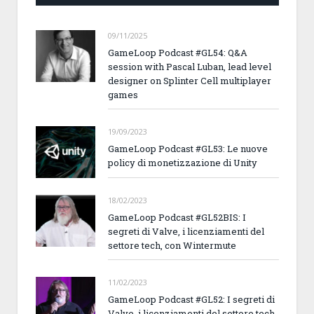
09/11/2025
GameLoop Podcast #GL54: Q&A
session with Pascal Luban, lead level
designer on Splinter Cell multiplayer
games
19/09/2023
GameLoop Podcast #GL53: Le nuove
policy di monetizzazione di Unity
18/02/2023
GameLoop Podcast #GL52BIS: I
segreti di Valve, i licenziamenti del
settore tech, con Wintermute
11/02/2023
GameLoop Podcast #GL52: I segreti di
Valve, i licenziamenti del settore tech