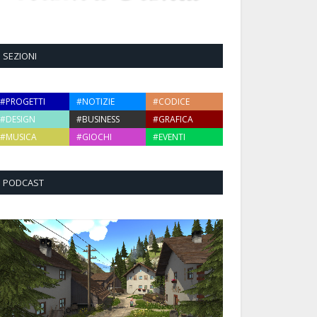
SEZIONI
#PROGETTI
#NOTIZIE
#CODICE
#DESIGN
#BUSINESS
#GRAFICA
#MUSICA
#GIOCHI
#EVENTI
PODCAST