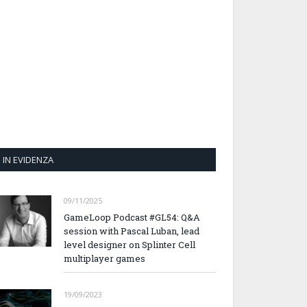
IN EVIDENZA
09/11/2025
GameLoop Podcast #GL54: Q&A
session with Pascal Luban, lead
level designer on Splinter Cell
multiplayer games
19/09/2023