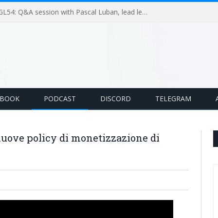
GameLoop Podcast #GL54: Q&A session with Pascal Luban, lead level designer on Splinter Cell multiplayer games
EBOOK
PODCAST
DISCORD
TELEGRAM
uove policy di monetizzazione di