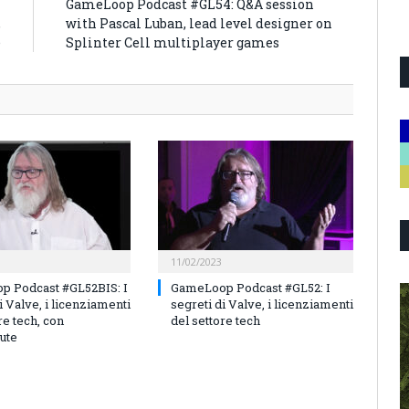
i
GameLoop Podcast #GL54: Q&A session
,
with Pascal Luban, lead level designer on
e
Splinter Cell multiplayer games
11/02/2023
 Podcast #GL52BIS: I
GameLoop Podcast #GL52: I
i Valve, i licenziamenti
segreti di Valve, i licenziamenti
re tech, con
del settore tech
ute