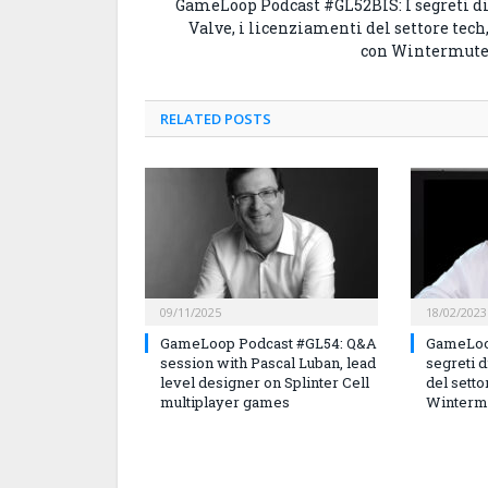
GameLoop Podcast #GL52BIS: I segreti d
Valve, i licenziamenti del settore tech
con Wintermut
RELATED
POSTS
09/11/2025
18/02/2023
GameLoop Podcast #GL54: Q&A
GameLoop
session with Pascal Luban, lead
segreti d
level designer on Splinter Cell
del setto
multiplayer games
Winterm