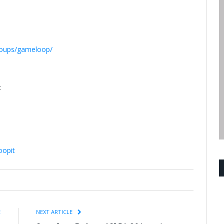
roups/gameloop/
:
oopit
E
NEXT ARTICLE