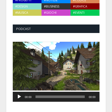
#PROGETTI
#NOTIZIE
#CODICE
#DESIGN
#BUSINESS
#GRAFICA
#MUSICA
#GIOCHI
#EVENTI
PODCAST
Audio
00:00
00:00
Player