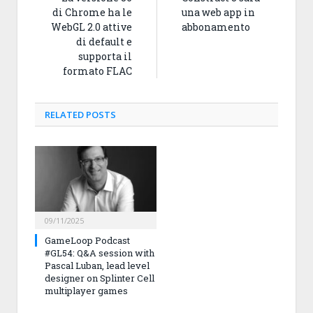
di Chrome ha le
una web app in
WebGL 2.0 attive
abbonamento
di default e
supporta il
formato FLAC
RELATED
POSTS
09/11/2025
GameLoop Podcast
#GL54: Q&A session with
Pascal Luban, lead level
designer on Splinter Cell
multiplayer games