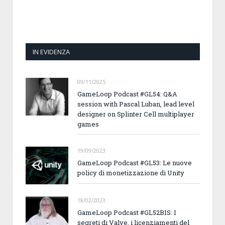
IN EVIDENZA
09/11/2025
GameLoop Podcast #GL54: Q&A
session with Pascal Luban, lead level
designer on Splinter Cell multiplayer
games
19/09/2023
GameLoop Podcast #GL53: Le nuove
policy di monetizzazione di Unity
18/02/2023
GameLoop Podcast #GL52BIS: I
segreti di Valve, i licenziamenti del