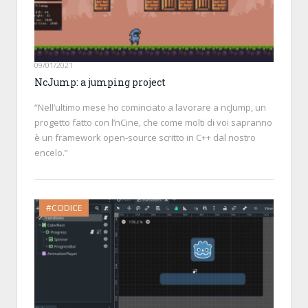
09/01/2021
NcJump: a jumping project
“Nell’ultimo mese ho cominciato a lavorare a ncJump, un
progetto fatto con l’nCine, che come molti di voi sapranno
è un framework open-source scritto in C++ dal nostro
encelo.”
#CODICE