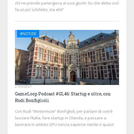
chi ne prende parte/gioca ai suoi giochi. So che detta così
fa un po’ schifetto, ma ehi!”
#NOTIZIE
27/03/2021
GameLoop Podcast #GL46: Startup e oltre, con
Rudi Bonfiglioli
Con Rudi “Wintermute” Bonfiglioli, per parlare di com’è
lasciare l’Italia, fare startup in Olanda, e passare a
lavorare in ambito GPU senza saperne niente o quasi!