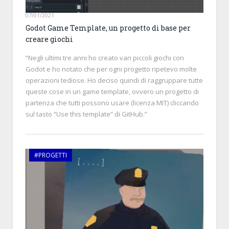
07/01/2021
Godot Game Template, un progetto di base per
creare giochi
“Negli ultimi tre anni ho creato vari piccoli giochi con
Godot e ho notato che per ogni progetto ripetevo molte
operazioni tediose. Ho deciso quindi di raggruppare tutte
queste cose in un game template, ovvero un progetto di
partenza che tutti possono usare (licenza MIT) cliccando
sul tasto “Use this template” di GitHub.”
#PROGETTI