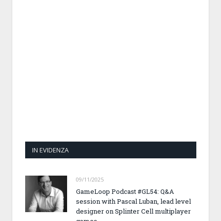
IN EVIDENZA
09/11/2025
GameLoop Podcast #GL54: Q&A
session with Pascal Luban, lead level
designer on Splinter Cell multiplayer
games