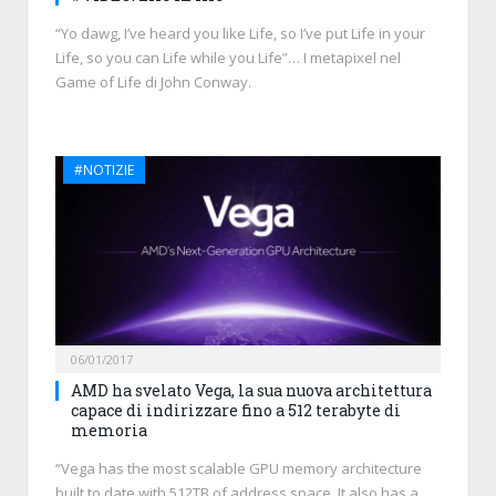
“Yo dawg, I’ve heard you like Life, so I’ve put Life in your
Life, so you can Life while you Life”… I metapixel nel
Game of Life di John Conway.
#NOTIZIE
06/01/2017
AMD ha svelato Vega, la sua nuova architettura
capace di indirizzare fino a 512 terabyte di
memoria
“Vega has the most scalable GPU memory architecture
built to date with 512TB of address space. It also has a