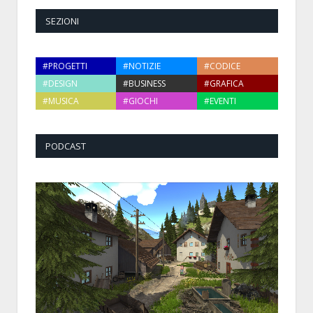
SEZIONI
#PROGETTI
#NOTIZIE
#CODICE
#DESIGN
#BUSINESS
#GRAFICA
#MUSICA
#GIOCHI
#EVENTI
PODCAST