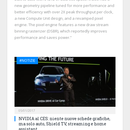
new geometry pipeline tuned for more performance and
better efficiency with over 2X peak throughput per clock,
a new Compute Unit design, and a revamped pixel
engine. The pixel engine features a new draw stream
binning rasterizer (DSBR), which reportedly improves
performance and saves power.”
#NOTIZIE
05/01/2017
NVIDIA al CES: niente nuove schede grafiche,
ma solo auto, Shield TV, streaming e home
assistant