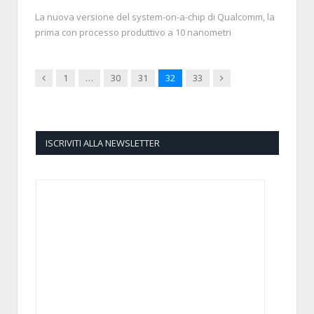
La nuova versione del system-on-a-chip di Qualcomm, la
prima con processo produttivo a 10 nanometri
Previous
Next
1
…
30
31
32
33
ISCRIVITI ALLA NEWSLETTER