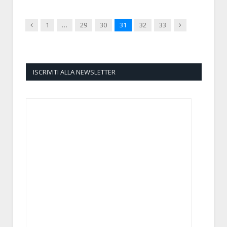
Previous
Next
1
…
29
30
31
32
33
ISCRIVITI ALLA NEWSLETTER