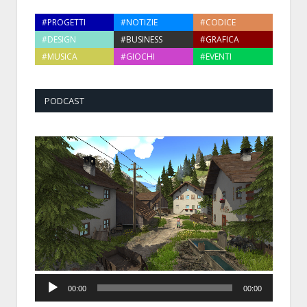
#PROGETTI
#NOTIZIE
#CODICE
#DESIGN
#BUSINESS
#GRAFICA
#MUSICA
#GIOCHI
#EVENTI
PODCAST
Audio
00:00
00:00
Player