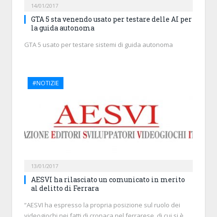
14/01/2017
GTA 5 sta venendo usato per testare delle AI per
la guida autonoma
GTA 5 usato per testare sistemi di guida autonoma
#NOTIZIE
13/01/2017
AESVI ha rilasciato un comunicato in merito
al delitto di Ferrara
“AESVI ha espresso la propria posizione sul ruolo dei
videogiochi nei fatti di cronaca nel ferrarese, di cui si è