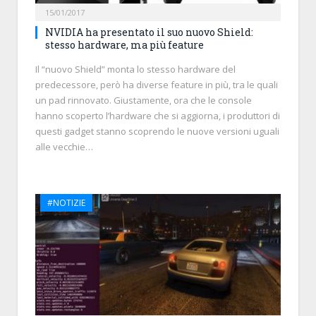
15/01/2017
NVIDIA ha presentato il suo nuovo Shield:
stesso hardware, ma più feature
Il “nuovo Shield” monta lo stesso hardware del
predecessore, però ha diverse feature in più, tra le quali
un pad rinnovato. Giustamente, ora che le console
hanno scoperto l’hardware che si aggiorna, i produttori di
questi gadget stanno scoprendo le nuove versioni uguali
alle vecchie…
#NOTIZIE