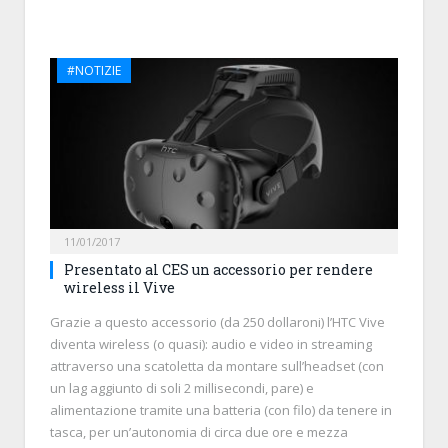
#NOTIZIE
11/01/2017
Presentato al CES un accessorio per rendere
wireless il Vive
Grazie a questo accessorio (da 250 dollaroni) l’HTC Vive
diventa wireless (o quasi): audio e video in streaming
attraverso una scatoletta da montare sull’headset (con
un lag aggiunto di soli 2 millisecondi, pare) e
alimentazione tramite una batteria (con filo) da tenere in
tasca, per un’autonomia di circa due ore e mezza