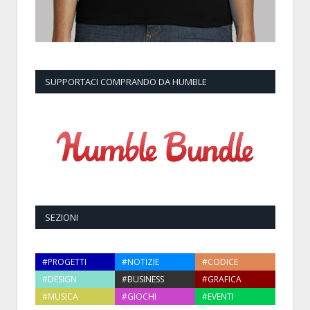
SUPPORTACI COMPRANDO DA HUMBLE
SEZIONI
#PROGETTI
#NOTIZIE
#CODICE
#DESIGN
#BUSINESS
#GRAFICA
#MUSICA
#GIOCHI
#EVENTI