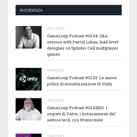
IN EVIDENZA
09/11/2025
GameLoop Podcast #GL54: Q&A
session with Pascal Luban, lead level
designer on Splinter Cell multiplayer
games
19/09/2023
GameLoop Podcast #GL53: Le nuove
policy di monetizzazione di Unity
18/02/2023
GameLoop Podcast #GL52BIS: I
segreti di Valve, i licenziamenti del
settore tech, con Wintermute
11/02/2023