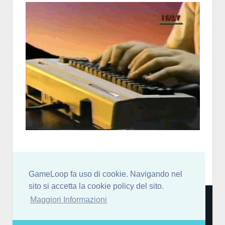
GameLoop fa uso di cookie. Navigando nel
sito si accetta la cookie policy del sito.
Community italiana per sviluppatori di videogiochi: news,
Maggiori Informazioni
blog, forum, chat discord, risorse, guide, tutorial e molto
altro! [
More Info…
]
GameLoop partecipa al Programma Affiliazione Amazon EU, un programma di