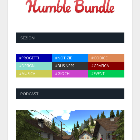
SEZIONI
#PROGETTI
#NOTIZIE
#CODICE
#DESIGN
#BUSINESS
#GRAFICA
#MUSICA
#GIOCHI
#EVENTI
PODCAST