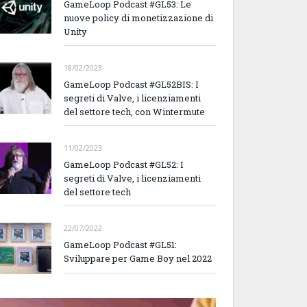
GameLoop Podcast #GL53: Le
nuove policy di monetizzazione di
Unity
18/02/2023
GameLoop Podcast #GL52BIS: I
segreti di Valve, i licenziamenti
del settore tech, con Wintermute
11/02/2023
GameLoop Podcast #GL52: I
segreti di Valve, i licenziamenti
del settore tech
22/07/2022
GameLoop Podcast #GL51:
Sviluppare per Game Boy nel 2022