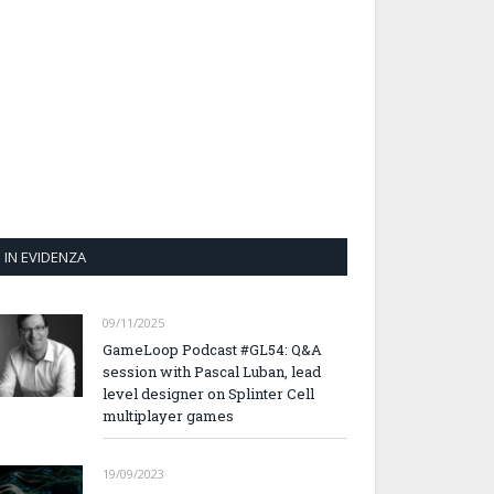
IN EVIDENZA
09/11/2025
GameLoop Podcast #GL54: Q&A
session with Pascal Luban, lead
level designer on Splinter Cell
multiplayer games
19/09/2023