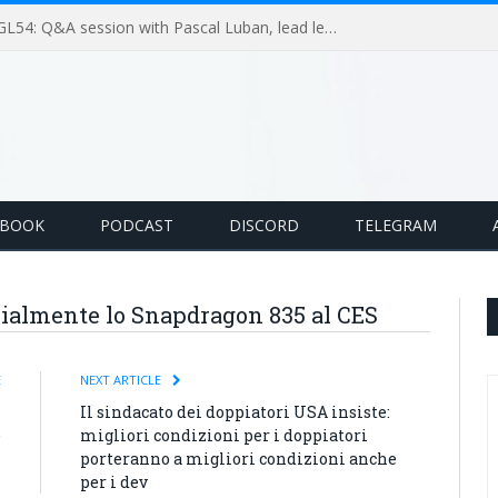
GameLoop Podcast #GL54: Q&A session with Pascal Luban, lead level designer on Splinter Cell multiplayer games
EBOOK
PODCAST
DISCORD
TELEGRAM
ialmente lo Snapdragon 835 al CES
E
NEXT ARTICLE
i
Il sindacato dei doppiatori USA insiste:
e
migliori condizioni per i doppiatori
i
porteranno a migliori condizioni anche
per i dev