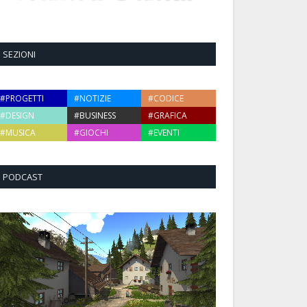
SEZIONI
#PROGETTI
#NOTIZIE
#CODICE
#DESIGN
#BUSINESS
#GRAFICA
#MUSICA
#GIOCHI
#EVENTI
PODCAST