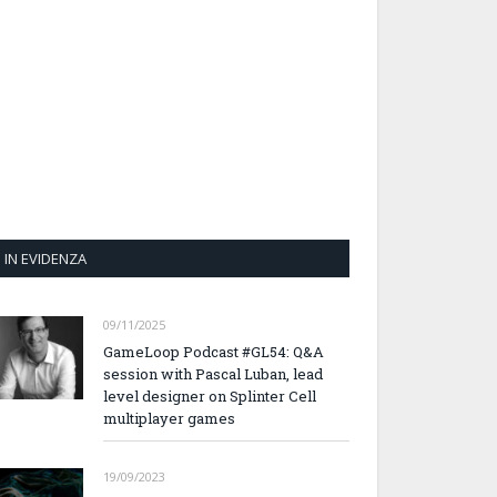
IN EVIDENZA
09/11/2025
GameLoop Podcast #GL54: Q&A
session with Pascal Luban, lead
level designer on Splinter Cell
multiplayer games
19/09/2023