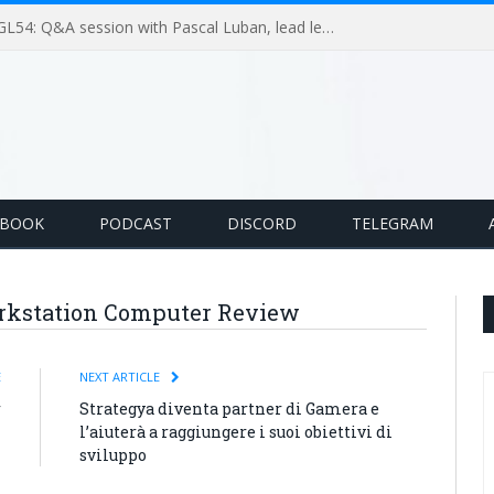
GameLoop Podcast #GL54: Q&A session with Pascal Luban, lead level designer on Splinter Cell multiplayer games
EBOOK
PODCAST
DISCORD
TELEGRAM
orkstation Computer Review
E
NEXT ARTICLE
r
Strategya diventa partner di Gamera e
l’aiuterà a raggiungere i suoi obiettivi di
sviluppo