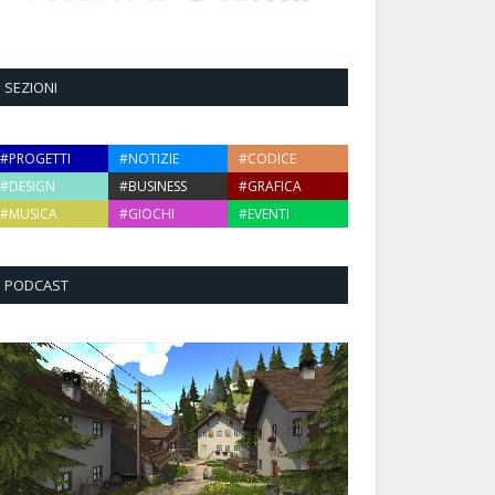
SEZIONI
#PROGETTI
#NOTIZIE
#CODICE
#DESIGN
#BUSINESS
#GRAFICA
#MUSICA
#GIOCHI
#EVENTI
PODCAST