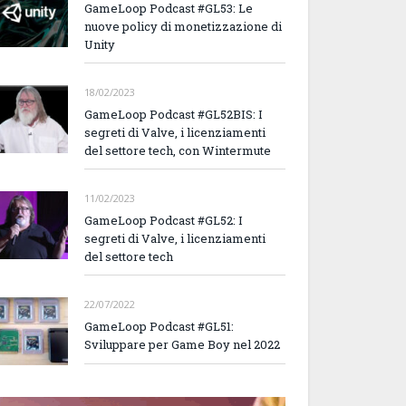
GameLoop Podcast #GL53: Le
nuove policy di monetizzazione di
Unity
18/02/2023
GameLoop Podcast #GL52BIS: I
segreti di Valve, i licenziamenti
del settore tech, con Wintermute
11/02/2023
GameLoop Podcast #GL52: I
segreti di Valve, i licenziamenti
del settore tech
22/07/2022
GameLoop Podcast #GL51:
Sviluppare per Game Boy nel 2022