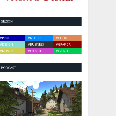
SEZIONI
#PROGETTI
#NOTIZIE
#CODICE
#DESIGN
#BUSINESS
#GRAFICA
#MUSICA
#GIOCHI
#EVENTI
PODCAST