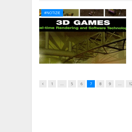
#NOTIZIE
Previous
1
…
5
6
7
8
9
…
1