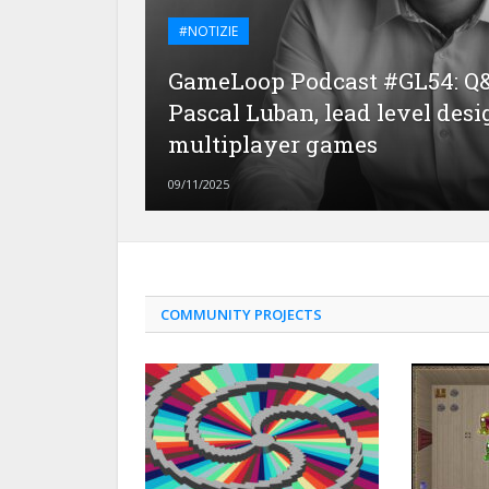
#NOTIZIE
GameLoop Podcast #GL54: Q&
Pascal Luban, lead level desi
multiplayer games
09/11/2025
COMMUNITY PROJECTS