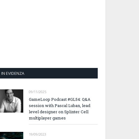
IN EVIDENZA
09/11/2025
GameLoop Podcast #GL54: Q&A
session with Pascal Luban, lead
level designer on Splinter Cell
multiplayer games
19/09/2023