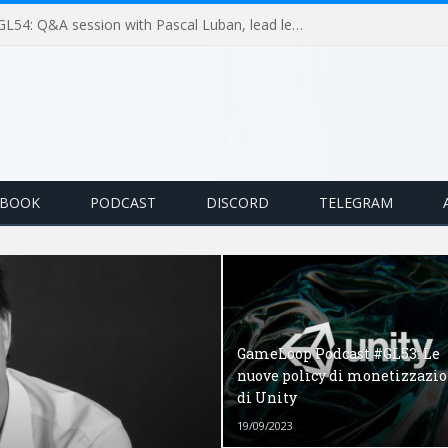
GameLoop Podcast #GL54: Q&A session with Pascal Luban, lead level designer on Splinter Cell multiplayer games
EBOOK
PODCAST
DISCORD
TELEGRAM
GameLoop Podcast #GL53: Le
nuove policy di monetizzazi
di Unity
19/09/2023