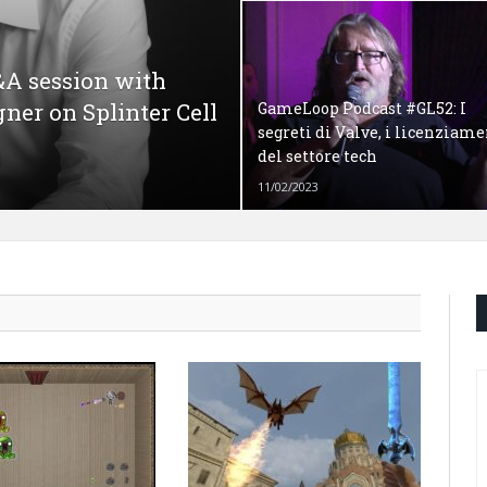
A session with
gner on Splinter Cell
GameLoop Podcast #GL52: I
segreti di Valve, i licenziame
del settore tech
11/02/2023