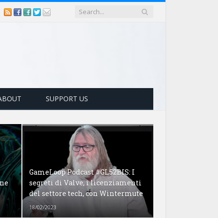
ABOUT
SUPPORT US
GameLoop Podcast #GL52BIS: I
one
segreti di Valve, i licenziamenti
del settore tech, con Wintermute
18/02/2023