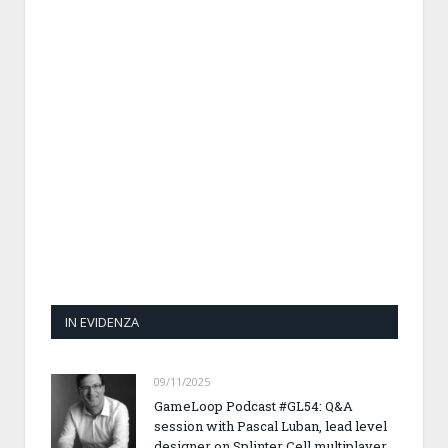
IN EVIDENZA
09/11/2025
GameLoop Podcast #GL54: Q&A
session with Pascal Luban, lead level
designer on Splinter Cell multiplayer