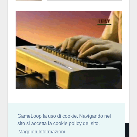
GameLoop fa uso di cookie. Navigando nel
sito si accetta la cookie policy del sito.
Community italiana per sviluppatori di videogiochi: news,
Maggiori Informazioni
blog, forum, chat discord, risorse, guide, tutorial e molto