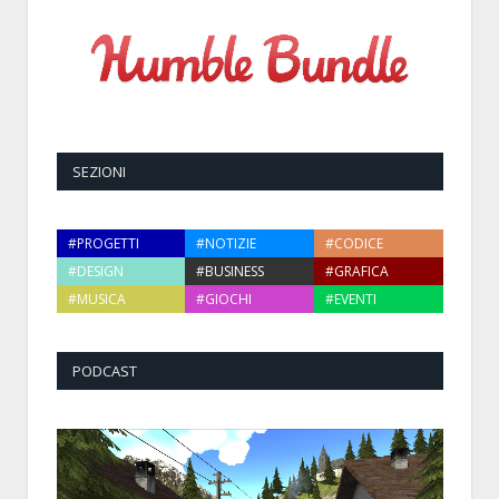
SEZIONI
#PROGETTI
#NOTIZIE
#CODICE
#DESIGN
#BUSINESS
#GRAFICA
#MUSICA
#GIOCHI
#EVENTI
PODCAST