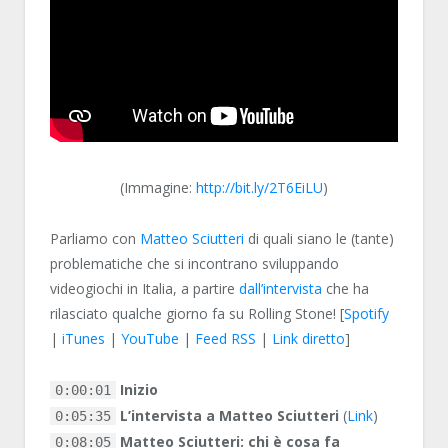
(Immagine:
http://bit.ly/2T6EiLU
)
Parliamo con
Matteo Sciutteri
di quali siano le (tante)
problematiche che si incontrano sviluppando
videogiochi in Italia, a partire
dall’intervista
che ha
rilasciato qualche giorno fa su Rolling Stone! [
Spotify
|
iTunes
|
YouTube
|
Feed RSS
|
Link diretto
]
Inizio
0:00:01
L’intervista a Matteo Sciutteri
(
Link
)
0:05:35
Matteo Sciutteri: chi è cosa fa
0:08:05