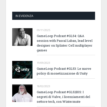
IN EVIDENZA
09/11/2025
GameLoop Podcast #GL54: Q&A
session with Pascal Luban, lead level
designer on Splinter Cell multiplayer
games
19/09/2023
GameLoop Podcast #GL53: Le nuove
policy di monetizzazione di Unity
18/02/2023
GameLoop Podcast #GL52BIS: I
segreti di Valve, i licenziamenti del
settore tech, con Wintermute