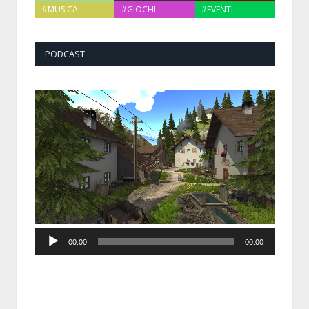
#MUSICA
#GIOCHI
#EVENTI
PODCAST
Audio
00:00
00:00
Player