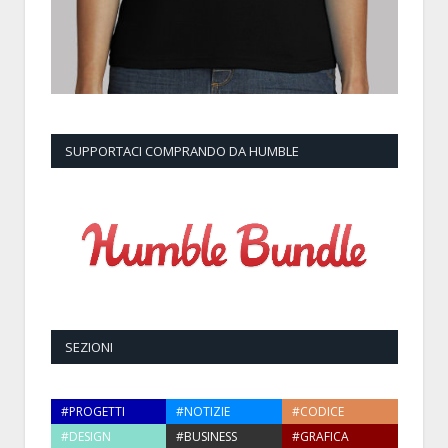
SUPPORTACI COMPRANDO DA HUMBLE
SEZIONI
#PROGETTI
#NOTIZIE
#CODICE
#DESIGN
#BUSINESS
#GRAFICA