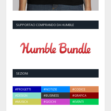
SUPPORTACI COMPRANDO DA HUMBLE
SEZIONI
#PROGETTI
#NOTIZIE
#CODICE
#DESIGN
#BUSINESS
#GRAFICA
#MUSICA
#GIOCHI
#EVENTI