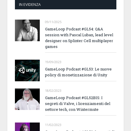
IN EVIDENZA
09/11/2025
GameLoop Podcast #GL54: Q&A
session with Pascal Luban, lead level
designer on Splinter Cell multiplayer
games
19/09/2023
GameLoop Podcast #GL53: Le nuove
policy di monetizzazione di Unity
18/02/2023
GameLoop Podcast #GL52BIS: I
segreti di Valve, i licenziamenti del
settore tech, con Wintermute
11/02/2023