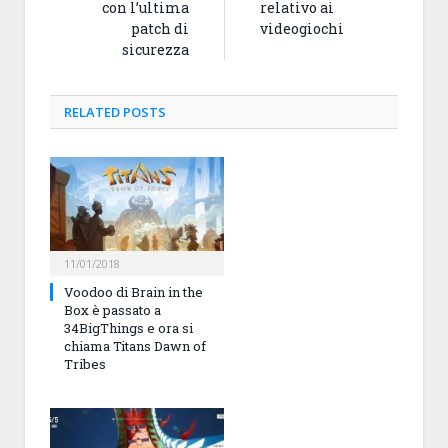
con l’ultima
relativo ai
patch di
videogiochi
sicurezza
RELATED
POSTS
11/01/2018
Voodoo di Brain in the
Box è passato a
34BigThings e ora si
chiama Titans Dawn of
Tribes