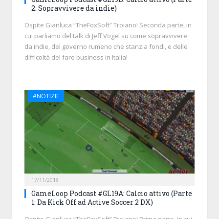
2: Sopravvivere da indie)
Ospite Gianluca “TheFoxSoft” Troiano! Seconda parte, in
cui parliamo del talk di Jeff Vogel su come sopravvivere
da indie, del governo rumeno che stanzia fondi, e delle
difficoltà del fare business in Italia!
#NOTIZIE
17/11/2018
GameLoop Podcast #GL19A: Calcio attivo (Parte
1: Da Kick Off ad Active Soccer 2 DX)