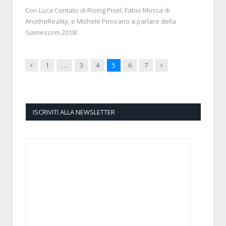
Con Luca Contato di Rising Pixel, Fabio Mosca di
AnotheReality, e Michele Pirovano a parlare della
Gamescom 2018!
Previous
Next
1
…
3
4
5
6
7
ISCRIVITI ALLA NEWSLETTER