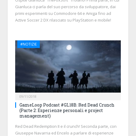
Ospite Gianluca “TheFoxSoft” Troiano! Prima parte, in cui
Gianluca ci parla del suo percorso da sviluppatore, dai
primi esperimenti su Commodore 64 e Amiga fino ad
Active Soccer 2 DX rilasciato su PlayStation e mobile!
#NOTIZIE
09/11/2018
GameLoop Podcast #GL18B: Red Dead Crunch
(Parte 2: Esperienze personali e project
management)
Red Dead Redemption II e il crunch! Seconda parte, con
Giuseppe Navarria ed Encelo a parlare di esperienze