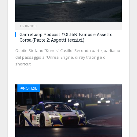
12/10/2018
GameLoop Podcast #GL16B: Kunos e Assetto
Corsa (Parte 2: Aspetti tecnici)
Ospite Stefano “Kunos” Casillo! Seconda parte, parliamo
del passaggio all’Unreal Engine, di ray tracing e di
shortcut!
#NOTIZIE