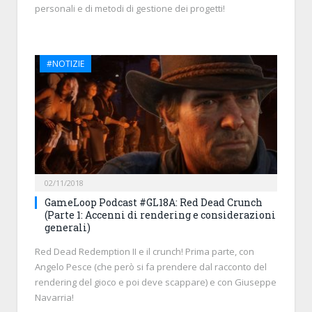
personali e di metodi di gestione dei progetti!
#NOTIZIE
02/11/2018
GameLoop Podcast #GL18A: Red Dead Crunch
(Parte 1: Accenni di rendering e considerazioni
generali)
Red Dead Redemption II e il crunch! Prima parte, con
Angelo Pesce (che però si fa prendere dal racconto del
rendering del gioco e poi deve scappare) e con Giuseppe
Navarria!