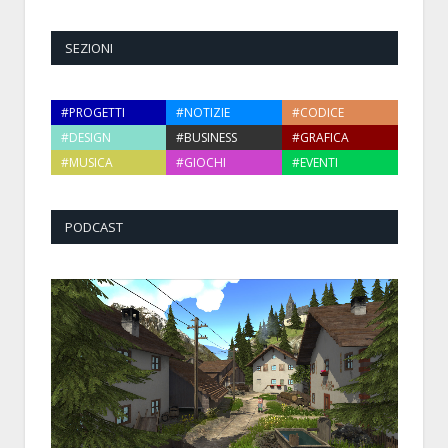
SEZIONI
#PROGETTI
#NOTIZIE
#CODICE
#DESIGN
#BUSINESS
#GRAFICA
#MUSICA
#GIOCHI
#EVENTI
PODCAST