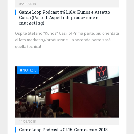
05/10/2018
GameLoop Podcast #GL16A: Kunos e Assetto
Corsa (Parte 1: Aspetti di produzione e
marketing)
Ospite Stefano “Kunos” Casillo! Prima parte, più orientata
al lato marketing/produzione. La seconda parte sarà
quella tecnica!
#NOTIZIE
11/09/2018
GameLoop Podcast #GL15: Gamescom 2018