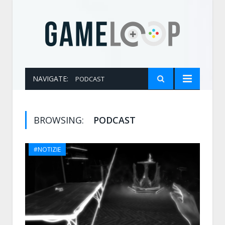
NAVIGATE:
PODCAST
BROWSING:
PODCAST
#NOTIZIE