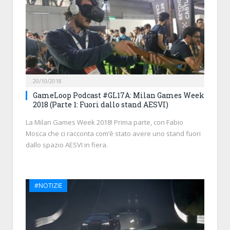
20/10/2018
GameLoop Podcast #GL17A: Milan Games Week
2018 (Parte 1: Fuori dallo stand AESVI)
La Milan Games Week 2018! Prima parte, con Fabio
Mosca che ci racconta com’è stato avere uno stand fuori
dallo spazio AESVI in fiera.
#NOTIZIE