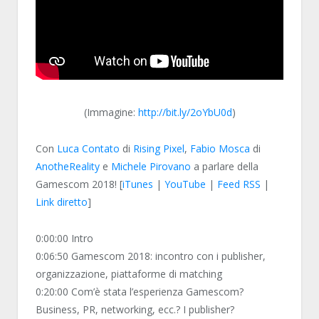
(Immagine:
http://bit.ly/2oYbU0d
)
Con
Luca Contato
di
Rising Pixel
,
Fabio Mosca
di
AnotheReality
e
Michele Pirovano
a parlare della
Gamescom 2018! [
iTunes
|
YouTube
|
Feed RSS
|
Link diretto
]
0:00:00 Intro
0:06:50 Gamescom 2018: incontro con i publisher,
organizzazione, piattaforme di matching
0:20:00 Com’è stata l’esperienza Gamescom?
Business, PR, networking, ecc.? I publisher?