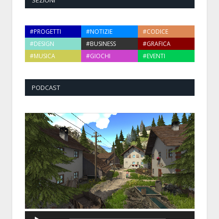
SEZIONI
#PROGETTI
#NOTIZIE
#CODICE
#DESIGN
#BUSINESS
#GRAFICA
#MUSICA
#GIOCHI
#EVENTI
PODCAST
Audio