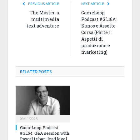
PREVIOUS ARTICLE
NEXT ARTICLE
The Master, a
GameLoop
multimedia
Podcast #GL16A:
text adventure
Kunos e Assetto
Corsa (Parte 1:
Aspetti di
produzione e
marketing)
RELATED
POSTS
09/11/2025
GameLoop Podcast
#GL54: Q&A session with
Pascal Luban, lead level