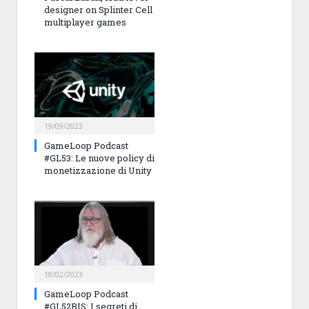
designer on Splinter Cell
multiplayer games
19/09/2023
GameLoop Podcast
#GL53: Le nuove policy di
monetizzazione di Unity
18/02/2023
GameLoop Podcast
#GL52BIS: I segreti di