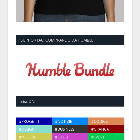
SUPPORTACI COMPRANDO DA HUMBLE
SEZIONI
#PROGETTI
#NOTIZIE
#CODICE
#DESIGN
#BUSINESS
#GRAFICA
#MUSICA
#GIOCHI
#EVENTI