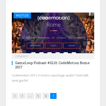
#NOTIZIE
17/04/2017
GameLoop Podcast #GL01: CodeMotion Rome
2017
Codemotion 2017, il nostro reportage audio! Tanti talk,
tanti giochi!
Previous
1
…
5
6
7