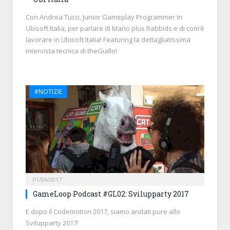
Con Andrea Tucci, Junior Gameplay Programmer in
Ubisoft Italia, per parlare di Mario plus Rabbids e di com’è
lavorare in Ubisoft Italia! Featuring la dettagliatissima
intervista tecnica di theGiallo!
#NOTIZIE
01/06/2017
GameLoop Podcast #GL02: Svilupparty 2017
E dopo il Codemotion 2017, siamo andati pure allo
Svilupparty 2017!