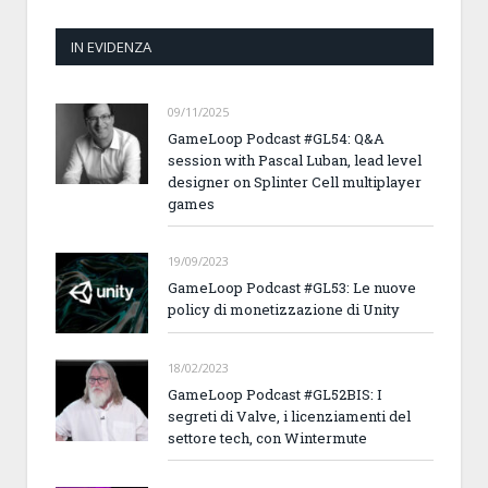
IN EVIDENZA
09/11/2025
GameLoop Podcast #GL54: Q&A
session with Pascal Luban, lead level
designer on Splinter Cell multiplayer
games
19/09/2023
GameLoop Podcast #GL53: Le nuove
policy di monetizzazione di Unity
18/02/2023
GameLoop Podcast #GL52BIS: I
segreti di Valve, i licenziamenti del
settore tech, con Wintermute