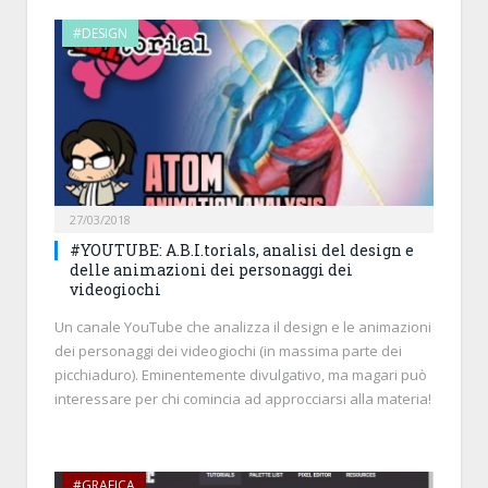
#DESIGN
27/03/2018
#YOUTUBE: A.B.I.torials, analisi del design e
delle animazioni dei personaggi dei
videogiochi
Un canale YouTube che analizza il design e le animazioni
dei personaggi dei videogiochi (in massima parte dei
picchiaduro). Eminentemente divulgativo, ma magari può
interessare per chi comincia ad approcciarsi alla materia!
#GRAFICA