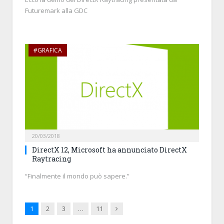
Futuremark alla GDC
#GRAFICA
20/03/2018
DirectX 12, Microsoft ha annunciato DirectX
Raytracing
“Finalmente il mondo può sapere.”
Next
1
2
3
…
11