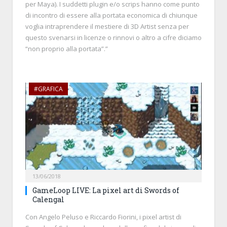
per Maya). I suddetti plugin e/o scrips hanno come punto
di incontro di essere alla portata economica di chiunque
voglia intraprendere il mestiere di 3D Artist senza per
questo svenarsi in licenze o rinnovi o altro a cifre diciamo
“non proprio alla portata”.”
#GRAFICA
13/06/2018
GameLoop LIVE: La pixel art di Swords of
Calengal
Con Angelo Peluso e Riccardo Fiorini, i pixel artist di