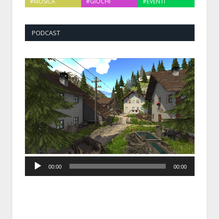
#MUSICA
#GIOCHI
#EVENTI
PODCAST
Audio
00:00
00:00
Player