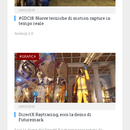
26/03/2018
#GDC18: Nuove tecniche di motion capture in
tempo reale
Animoji 3.0
#GRAFICA
24/03/2018
DirectX Raytracing, ecco la demo di
Futuremark
Ecco la demo del DirectX Raytracing presentata da