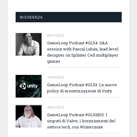
IN EVIDENZA
09/11/2025
GameLoop Podcast #GL54: Q&A
session with Pascal Luban, lead level
designer on Splinter Cell multiplayer
games
19/09/2023
GameLoop Podcast #GL53: Le nuove
policy di monetizzazione di Unity
18/02/2023
GameLoop Podcast #GL52BIS: I
segreti di Valve, i licenziamenti del
settore tech, con Wintermute