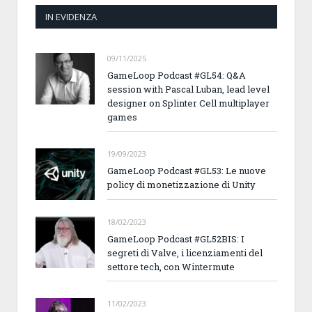
IN EVIDENZA
09/11/2025
GameLoop Podcast #GL54: Q&A
session with Pascal Luban, lead level
designer on Splinter Cell multiplayer
games
19/09/2023
GameLoop Podcast #GL53: Le nuove
policy di monetizzazione di Unity
18/02/2023
GameLoop Podcast #GL52BIS: I
segreti di Valve, i licenziamenti del
settore tech, con Wintermute
11/02/2023