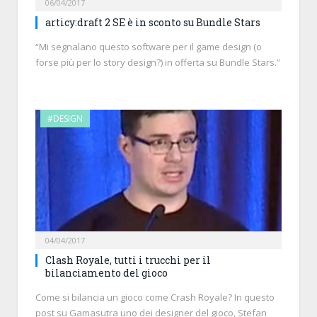
06/04/2017
articy:draft 2 SE è in sconto su Bundle Stars
“Mi segnalano questo software per il game design (o
forse più per lo story design?) in offerta su Bundle Stars.”
#DESIGN
04/04/2017
Clash Royale, tutti i trucchi per il
bilanciamento del gioco
Come si bilancia un gioco come Crash Royale? In questo
post su Gamasutra uno dei designer del gioco, Stefan