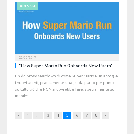
#DESIGN
22/03/2017
“How Super Mario Run Onboards New Users”
Un doloroso teardown di come Super Mario Run accoglie
i nuovi utenti, praticamente una guida punto per punto
su tutto ciò che NON si dovrebbe fare, specialmente su
mobile!
Previous
Next
1
…
3
4
5
6
7
8