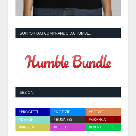
SUPPORTACI COMPRANDO DA HUMBLE
SEZIONI
#PROGETTI
#NOTIZIE
#CODICE
#DESIGN
#BUSINESS
#GRAFICA
#MUSICA
#GIOCHI
#EVENTI