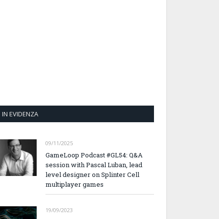
IN EVIDENZA
09/11/2025
GameLoop Podcast #GL54: Q&A
session with Pascal Luban, lead
level designer on Splinter Cell
multiplayer games
19/09/2023