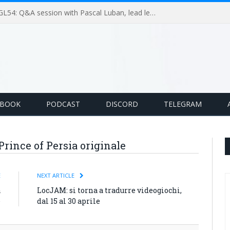
GameLoop Podcast #GL54: Q&A session with Pascal Luban, lead level designer on Splinter Cell multiplayer games
EBOOK
PODCAST
DISCORD
TELEGRAM
l Prince of Persia originale
E
NEXT ARTICLE
a
LocJAM: si torna a tradurre videogiochi,
e
dal 15 al 30 aprile