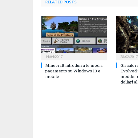
RELATED
POSTS
14/04/2017
28/02/2017
Minecraft introdurrà le mod a
Gli autor
pagamento su Windows 10 e
Evolved 
mobile
modder s
dollari a