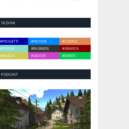
SEZIONI
#PROGETTI
#NOTIZIE
#CODICE
#DESIGN
#BUSINESS
#GRAFICA
#MUSICA
#GIOCHI
#EVENTI
PODCAST