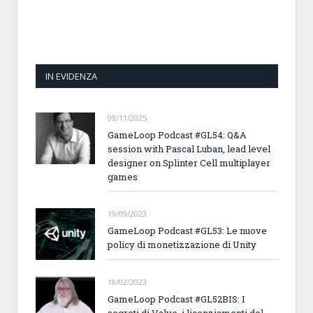
IN EVIDENZA
09/11/2025
GameLoop Podcast #GL54: Q&A
session with Pascal Luban, lead level
designer on Splinter Cell multiplayer
games
19/09/2023
GameLoop Podcast #GL53: Le nuove
policy di monetizzazione di Unity
18/02/2023
GameLoop Podcast #GL52BIS: I
segreti di Valve, i licenziamenti del