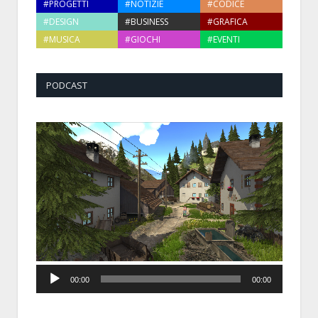
#PROGETTI
#NOTIZIE
#CODICE
#DESIGN
#BUSINESS
#GRAFICA
#MUSICA
#GIOCHI
#EVENTI
PODCAST
Audio
00:00
00:00
Player