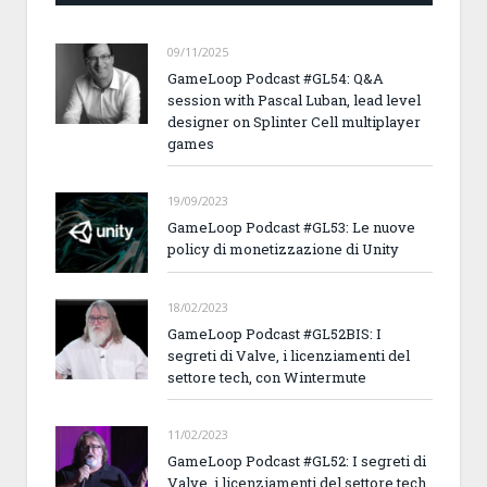
09/11/2025
GameLoop Podcast #GL54: Q&A
session with Pascal Luban, lead level
designer on Splinter Cell multiplayer
games
19/09/2023
GameLoop Podcast #GL53: Le nuove
policy di monetizzazione di Unity
18/02/2023
GameLoop Podcast #GL52BIS: I
segreti di Valve, i licenziamenti del
settore tech, con Wintermute
11/02/2023
GameLoop Podcast #GL52: I segreti di
Valve, i licenziamenti del settore tech