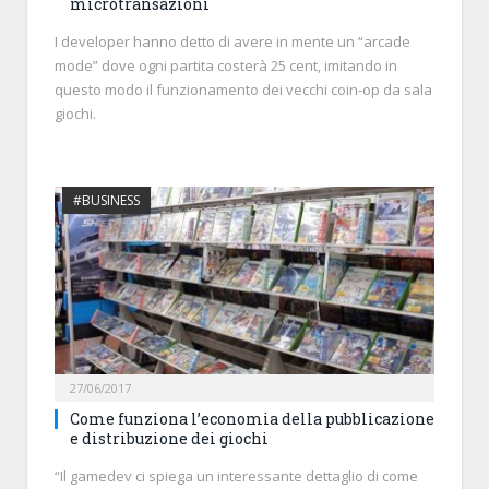
microtransazioni
I developer hanno detto di avere in mente un “arcade
mode” dove ogni partita costerà 25 cent, imitando in
questo modo il funzionamento dei vecchi coin-op da sala
giochi.
#BUSINESS
27/06/2017
Come funziona l’economia della pubblicazione
e distribuzione dei giochi
“Il gamedev ci spiega un interessante dettaglio di come