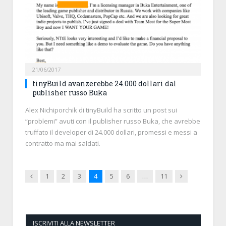
21/06/2017
tinyBuild avanzerebbe 24.000 dollari dal
publisher russo Buka
Alex Nichiporchik di tinyBuild ha scritto un post sui
“problemi” avuti con il publisher russo Buka, che avrebbe
truffato il developer di 24.000 dollari, promessi e messi a
contratto ma mai saldati.
Previous
Next
1
2
3
4
5
6
…
11
ISCRIVITI ALLA NEWSLETTER