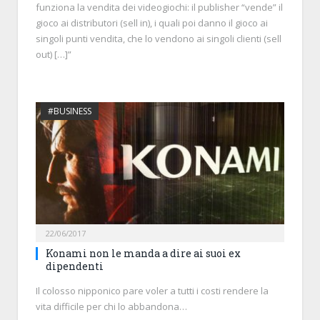
funziona la vendita dei videogiochi: il publisher “vende” il
gioco ai distributori (sell in), i quali poi danno il gioco ai
singoli punti vendita, che lo vendono ai singoli clienti (sell
out) […]”
#BUSINESS
22/06/2017
Konami non le manda a dire ai suoi ex
dipendenti
Il colosso nipponico pare voler a tutti i costi rendere la
vita difficile per chi lo abbandona…