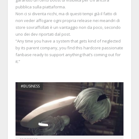
garantito un certo boost di visibilità per chi ancora
pubblica sulla piattaforma.
Non ci si diventa ricchi, ma di questi tempi già il fatto di
non veder affogare ogni propria release nei meandri di
store sovraffollati è un vantaggio non da poco, secondo
uno dei dev riportati dal post.
“Any time you have a system that gets kind of neglected
by its parent company, you find this hardcore passionate
fanbase ready to support anything that’s coming out for
it.”
#BUSINESS