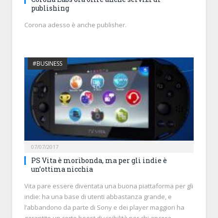
publishing
Corona adesso è anche publisher.
#BUSINESS
07/07/2017
PS Vita è moribonda, ma per gli indie è
un’ottima nicchia
Vita pare essere diventata una buona piattaforma per gli
indie: ha una base di utenti abbastanza grande, e
l’abbandono da parte di Sony e dei player maggiori ha