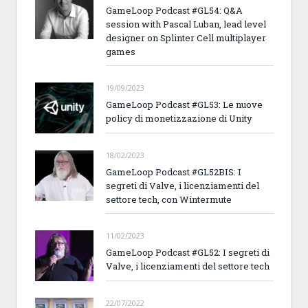
GameLoop Podcast #GL54: Q&A
session with Pascal Luban, lead level
designer on Splinter Cell multiplayer
games
19/09/2023
GameLoop Podcast #GL53: Le nuove
policy di monetizzazione di Unity
18/02/2023
GameLoop Podcast #GL52BIS: I
segreti di Valve, i licenziamenti del
settore tech, con Wintermute
11/02/2023
GameLoop Podcast #GL52: I segreti di
Valve, i licenziamenti del settore tech
22/07/2022