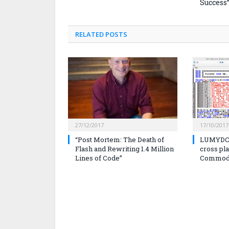
Success
RELATED
POSTS
27/12/2017
17/10/2017
“Post Mortem: The Death of
LUMYDCT
Flash and Rewriting 1.4 Million
cross pla
Lines of Code”
Commodo