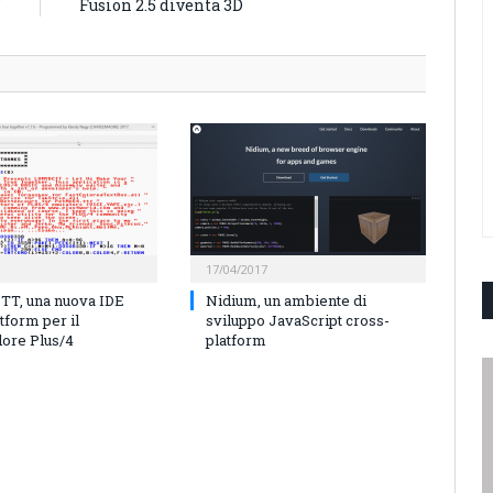
”
Fusion 2.5 diventa 3D
17/04/2017
T, una nuova IDE
Nidium, un ambiente di
tform per il
sviluppo JavaScript cross-
re Plus/4
platform