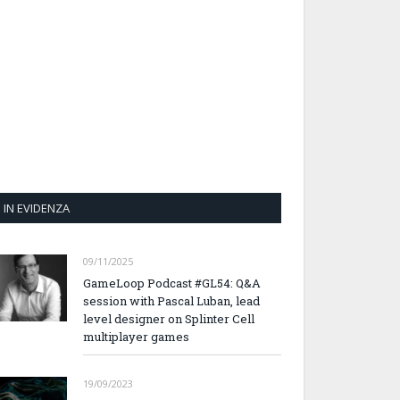
IN EVIDENZA
09/11/2025
GameLoop Podcast #GL54: Q&A
session with Pascal Luban, lead
level designer on Splinter Cell
multiplayer games
19/09/2023