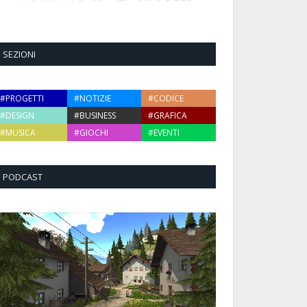
SEZIONI
#PROGETTI
#NOTIZIE
#CODICE
#DESIGN
#BUSINESS
#GRAFICA
#MUSICA
#GIOCHI
#EVENTI
PODCAST