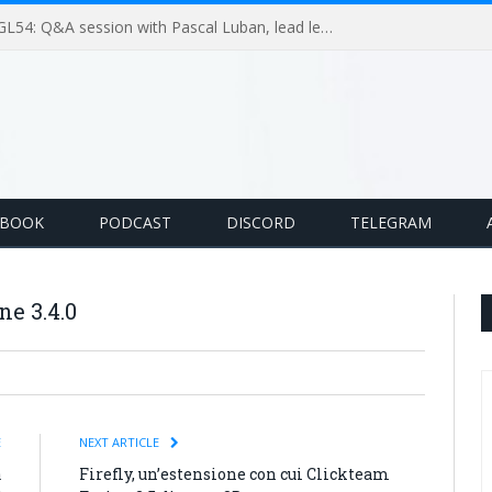
GameLoop Podcast #GL54: Q&A session with Pascal Luban, lead level designer on Splinter Cell multiplayer games
EBOOK
PODCAST
DISCORD
TELEGRAM
ne 3.4.0
E
NEXT ARTICLE
a
Firefly, un’estensione con cui Clickteam