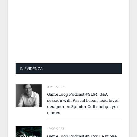
IN EVIDENZA
09/11/2025
GameLoop Podcast #GL54: Q&A
session with Pascal Luban, lead level
designer on Splinter Cell multiplayer
games
19/09/2023
GameLoop Podcast #GL53: Le nuove