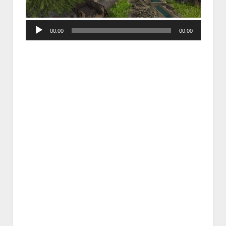
Audio
00:00
00:00
Player