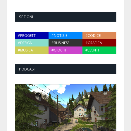
SEZIONI
#PROGETTI
#NOTIZIE
#CODICE
#DESIGN
#BUSINESS
#GRAFICA
#MUSICA
#GIOCHI
#EVENTI
PODCAST