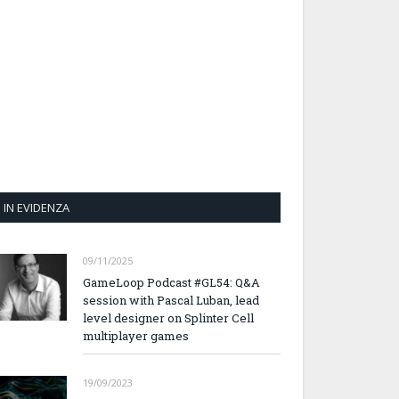
IN EVIDENZA
09/11/2025
GameLoop Podcast #GL54: Q&A
session with Pascal Luban, lead
level designer on Splinter Cell
multiplayer games
19/09/2023