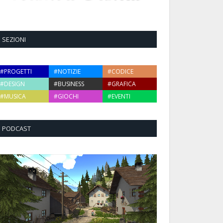
SEZIONI
#PROGETTI
#NOTIZIE
#CODICE
#DESIGN
#BUSINESS
#GRAFICA
#MUSICA
#GIOCHI
#EVENTI
PODCAST