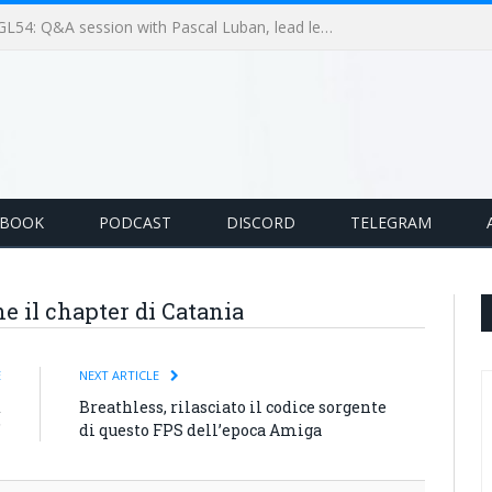
GameLoop Podcast #GL53: Le nuove policy di monetizzazione di Unity
EBOOK
PODCAST
DISCORD
TELEGRAM
e il chapter di Catania
E
NEXT ARTICLE
d
Breathless, rilasciato il codice sorgente
”
di questo FPS dell’epoca Amiga