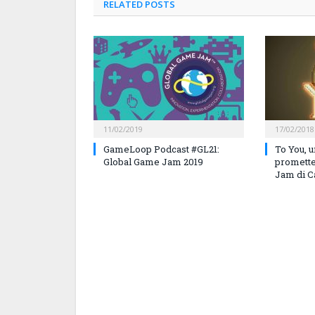
RELATED
POSTS
11/02/2019
17/02/2018
GameLoop Podcast #GL21:
To You, u
Global Game Jam 2019
promette
Jam di C