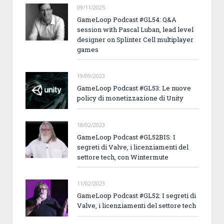
09/11/2025
GameLoop Podcast #GL54: Q&A
session with Pascal Luban, lead level
designer on Splinter Cell multiplayer
games
19/09/2023
GameLoop Podcast #GL53: Le nuove
policy di monetizzazione di Unity
18/02/2023
GameLoop Podcast #GL52BIS: I
segreti di Valve, i licenziamenti del
settore tech, con Wintermute
11/02/2023
GameLoop Podcast #GL52: I segreti di
Valve, i licenziamenti del settore tech