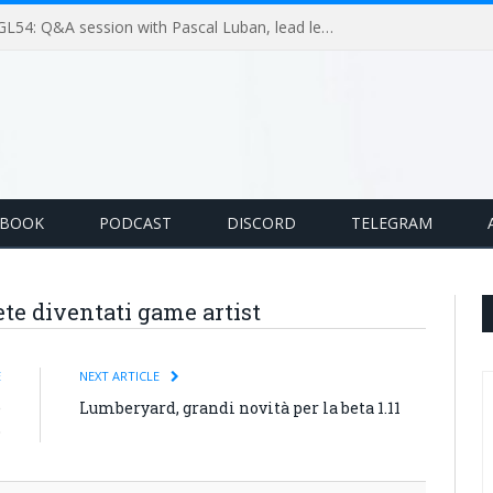
GameLoop Podcast #GL53: Le nuove policy di monetizzazione di Unity
EBOOK
PODCAST
DISCORD
TELEGRAM
te diventati game artist
E
NEXT ARTICLE
e
Lumberyard, grandi novità per la beta 1.11
o