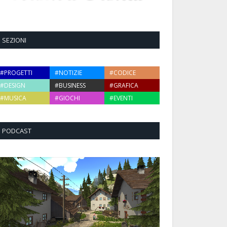
SEZIONI
#PROGETTI
#NOTIZIE
#CODICE
#DESIGN
#BUSINESS
#GRAFICA
#MUSICA
#GIOCHI
#EVENTI
PODCAST