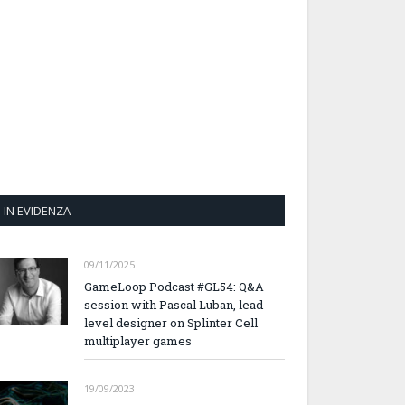
IN EVIDENZA
09/11/2025
GameLoop Podcast #GL54: Q&A
session with Pascal Luban, lead
level designer on Splinter Cell
multiplayer games
19/09/2023