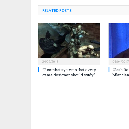
RELATED
POSTS
24/02/2018
04/04/2017
“7 combat systems that every
Clash Roya
game designer should study”
bilancia