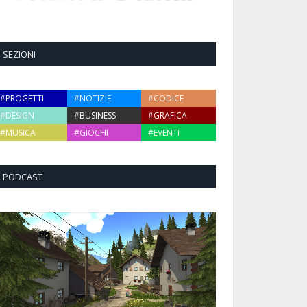
SEZIONI
#PROGETTI
#NOTIZIE
#CODICE
#DESIGN
#BUSINESS
#GRAFICA
#MUSICA
#GIOCHI
#EVENTI
PODCAST