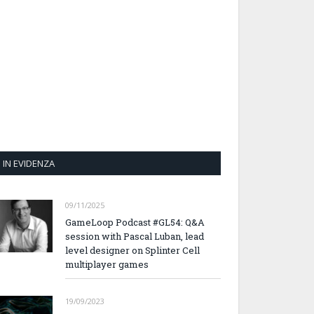
IN EVIDENZA
09/11/2025
GameLoop Podcast #GL54: Q&A
session with Pascal Luban, lead
level designer on Splinter Cell
multiplayer games
19/09/2023