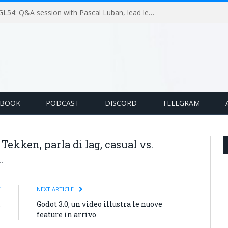
GameLoop Podcast #GL54: Q&A session with Pascal Luban, lead level designer on Splinter Cell multiplayer games
EBOOK
PODCAST
DISCORD
TELEGRAM
Tekken, parla di lag, casual vs.
…
E
NEXT ARTICLE
,
Godot 3.0, un video illustra le nuove
m
feature in arrivo