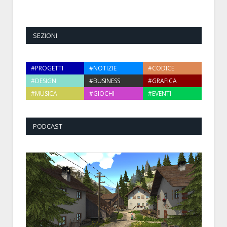
SEZIONI
#PROGETTI
#NOTIZIE
#CODICE
#DESIGN
#BUSINESS
#GRAFICA
#MUSICA
#GIOCHI
#EVENTI
PODCAST