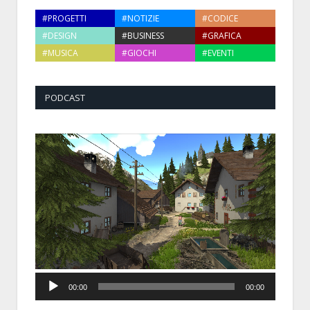
#PROGETTI
#NOTIZIE
#CODICE
#DESIGN
#BUSINESS
#GRAFICA
#MUSICA
#GIOCHI
#EVENTI
PODCAST
Audio
00:00
00:00
Player