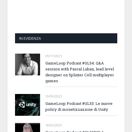
IN EVIDENZA
09/11/2025
GameLoop Podcast #GL54: Q&A
session with Pascal Luban, lead level
designer on Splinter Cell multiplayer
games
19/09/2023
GameLoop Podcast #GL53: Le nuove
policy di monetizzazione di Unity
18/02/2023