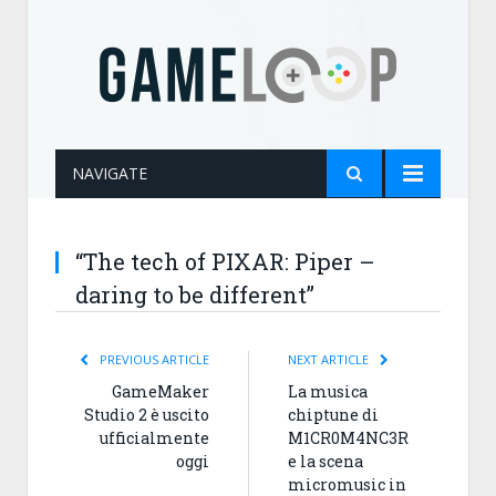
NAVIGATE
“The tech of PIXAR: Piper –
daring to be different”
PREVIOUS ARTICLE
NEXT ARTICLE
GameMaker
La musica
Studio 2 è uscito
chiptune di
ufficialmente
M1CR0M4NC3R
oggi
e la scena
micromusic in