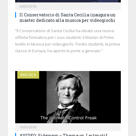
24/03/2018
Il Conservatorio di Santa Cecilia inaugura un
master dedicato alla musica per videogiochi
“Il Conservatorio di Santa Cecilia ha ideato una nuova
offerta formativa per i suoi studenti: il Master di Primo
livello in Musica per videogiochi. Tredici studenti, la prima
classe in Europa, ha aperto le porte a gennaio.”
#MUSICA
16/03/2018
#VIDEO: Sideways – Theme vs. Leitmotif