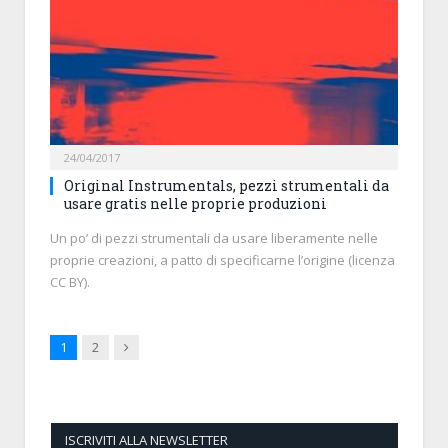
24/04/2017
Original Instrumentals, pezzi strumentali da
usare gratis nelle proprie produzioni
Un po’ di pezzi strumentali da usare liberamente nelle
proprie creazioni, a patto di specificarne l’origine (licenza
CC BY).
Next
1
2
ISCRIVITI ALLA NEWSLETTER