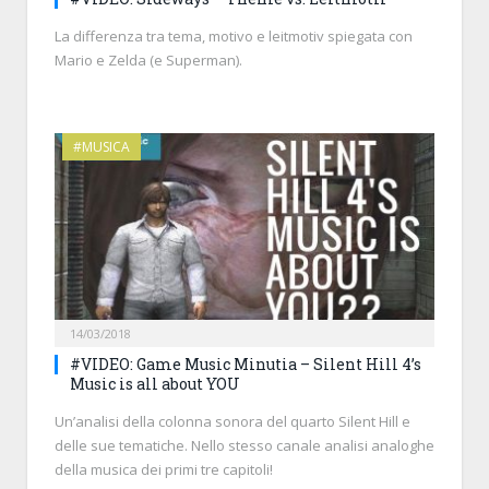
La differenza tra tema, motivo e leitmotiv spiegata con
Mario e Zelda (e Superman).
#MUSICA
14/03/2018
#VIDEO: Game Music Minutia – Silent Hill 4’s
Music is all about YOU
Un’analisi della colonna sonora del quarto Silent Hill e
delle sue tematiche. Nello stesso canale analisi analoghe
della musica dei primi tre capitoli!