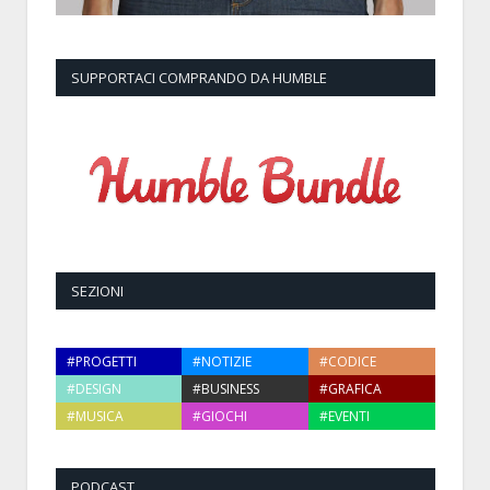
SUPPORTACI COMPRANDO DA HUMBLE
SEZIONI
#PROGETTI
#NOTIZIE
#CODICE
#DESIGN
#BUSINESS
#GRAFICA
#MUSICA
#GIOCHI
#EVENTI
PODCAST