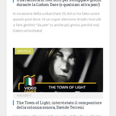
durante la Ludum Dare (o qualsiasi altra jam!)
In occasione della Ludum Dare 39, itch.io ha fatto uscire
questo post dove c’è un super elencone di tutti i tool utili
a fare giochini “da jam” (o anche più grossi, perché no!).
Dateci un’occhiata!
#MUSICA
19/07/2017
The Town of Light, intervistato il compositore
della colonna sonora, Davide Terreni