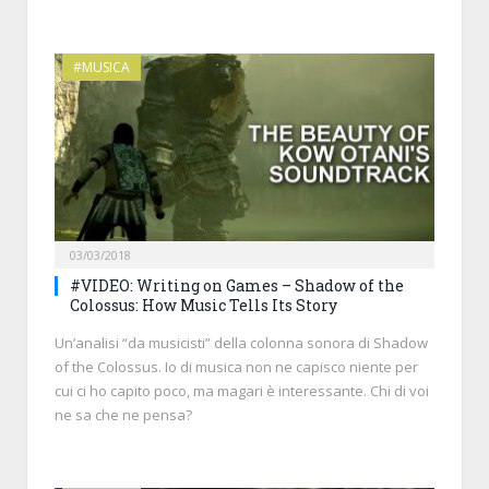
#MUSICA
03/03/2018
#VIDEO: Writing on Games – Shadow of the
Colossus: How Music Tells Its Story
Un’analisi “da musicisti” della colonna sonora di Shadow
of the Colossus. Io di musica non ne capisco niente per
cui ci ho capito poco, ma magari è interessante. Chi di voi
ne sa che ne pensa?