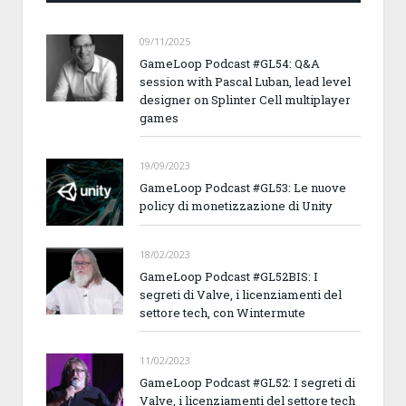
09/11/2025
GameLoop Podcast #GL54: Q&A
session with Pascal Luban, lead level
designer on Splinter Cell multiplayer
games
19/09/2023
GameLoop Podcast #GL53: Le nuove
policy di monetizzazione di Unity
18/02/2023
GameLoop Podcast #GL52BIS: I
segreti di Valve, i licenziamenti del
settore tech, con Wintermute
11/02/2023
GameLoop Podcast #GL52: I segreti di
Valve, i licenziamenti del settore tech