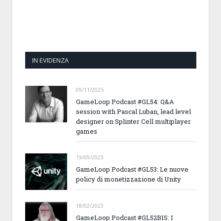
IN EVIDENZA
09/11/2025
GameLoop Podcast #GL54: Q&A
session with Pascal Luban, lead level
designer on Splinter Cell multiplayer
games
19/09/2023
GameLoop Podcast #GL53: Le nuove
policy di monetizzazione di Unity
18/02/2023
GameLoop Podcast #GL52BIS: I