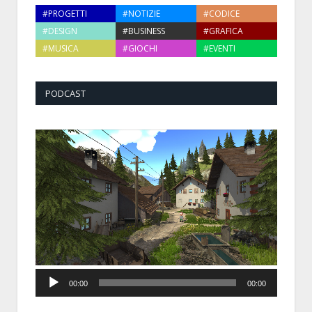
#PROGETTI
#NOTIZIE
#CODICE
#DESIGN
#BUSINESS
#GRAFICA
#MUSICA
#GIOCHI
#EVENTI
PODCAST
Audio
00:00
00:00
Player