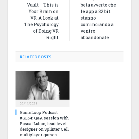
Vault – This is
beta avverte che
Your Brain on
le app a 32 bit
VR: A Look at
stanno
The Psychology
cominciando a
of Doing VR
venire
Right
abbandonate
RELATED
POSTS
09/11/2025
GameLoop Podcast
#GL54: Q&A session with
Pascal Luban, lead level
designer on Splinter Cell
multiplayer games