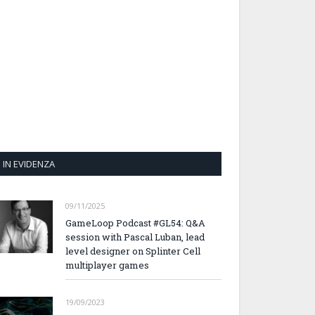
IN EVIDENZA
09/11/2025
GameLoop Podcast #GL54: Q&A
session with Pascal Luban, lead
level designer on Splinter Cell
multiplayer games
19/09/2023