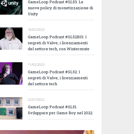
GameLoop Podcast #GL53: Le
nuove policy di monetizzazione di
Unity
18/02/2023
GameLoop Podcast #GL52BIS: I
segreti di Valve, i licenziamenti
del settore tech, con Wintermute
11/02/2023
GameLoop Podcast #GL52: I
segreti di Valve, i licenziamenti
del settore tech
22/07/2022
GameLoop Podcast #GL51:
Sviluppare per Game Boy nel 2022