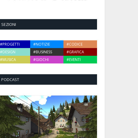
SEZIONI
#PROGETTI
#NOTIZIE
#CODICE
#DESIGN
#BUSINESS
#GRAFICA
#MUSICA
#GIOCHI
#EVENTI
PODCAST