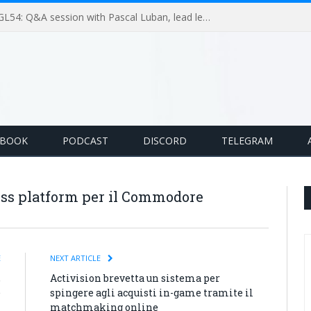
GameLoop Podcast #GL54: Q&A session with Pascal Luban, lead level designer on Splinter Cell multiplayer games
EBOOK
PODCAST
DISCORD
TELEGRAM
ss platform per il Commodore
E
NEXT ARTICLE
,
Activision brevetta un sistema per
e
spingere agli acquisti in-game tramite il
matchmaking online