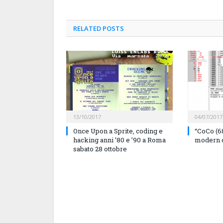
RELATED
POSTS
13/10/2017
04/07/2017
Once Upon a Sprite, coding e
“CoCo (6
hacking anni ’80 e ’90 a Roma
modern 
sabato 28 ottobre