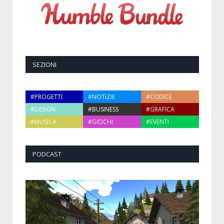
SEZIONI
#PROGETTI
#NOTIZIE
#CODICE
#DESIGN
#BUSINESS
#GRAFICA
#MUSICA
#GIOCHI
#EVENTI
PODCAST