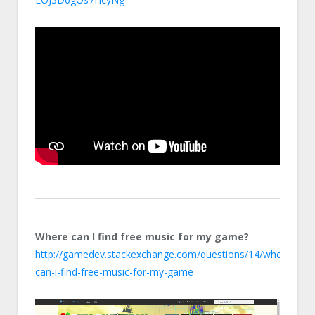
Where can I find free music for my game?
http://gamedev.stackexchange.com/questions/14/where-
can-i-find-free-music-for-my-game