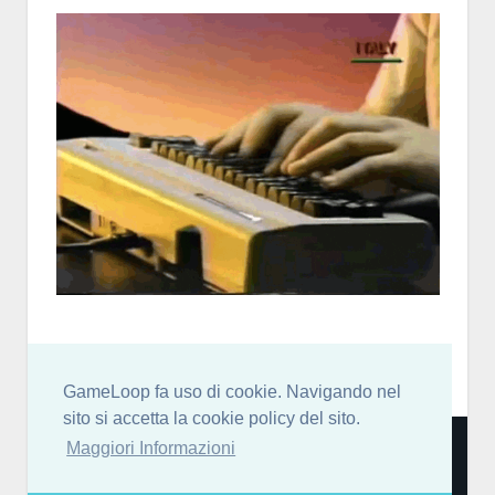
GameLoop fa uso di cookie. Navigando nel
sito si accetta la cookie policy del sito.
Community italiana per sviluppatori di videogiochi: news,
Maggiori Informazioni
blog, forum, chat discord, risorse, guide, tutorial e molto
altro! [
More Info…
]