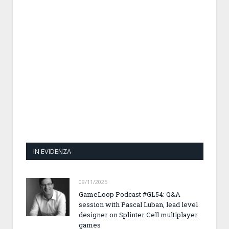
IN EVIDENZA
09/11/2025
GameLoop Podcast #GL54: Q&A
session with Pascal Luban, lead level
designer on Splinter Cell multiplayer
games