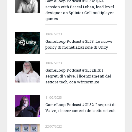
GameLoop Podcast #GL54: Q&A
session with Pascal Luban, lead level
designer on Splinter Cell multiplayer
games
19/09/2023
GameLoop Podcast #GL53: Le nuove
policy di monetizzazione di Unity
18/02/2023
GameLoop Podcast #GL52BIS: I
segreti di Valve, i licenziamenti del
settore tech, con Wintermute
11/02/2023
GameLoop Podcast #GL52: I segreti di
Valve, i licenziamenti del settore tech
22/07/2022