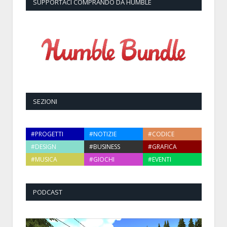
SUPPORTACI COMPRANDO DA HUMBLE
SEZIONI
#PROGETTI
#NOTIZIE
#CODICE
#DESIGN
#BUSINESS
#GRAFICA
#MUSICA
#GIOCHI
#EVENTI
PODCAST