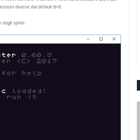
ensioni diverse dal default 8×8.
 dagli sprite.