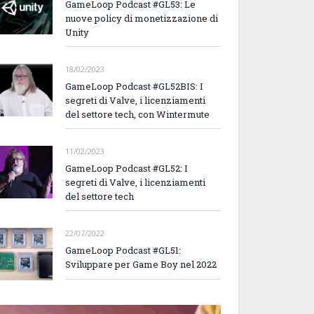
GameLoop Podcast #GL53: Le
nuove policy di monetizzazione di
Unity
18/02/2023
GameLoop Podcast #GL52BIS: I
segreti di Valve, i licenziamenti
del settore tech, con Wintermute
11/02/2023
GameLoop Podcast #GL52: I
segreti di Valve, i licenziamenti
del settore tech
22/07/2022
GameLoop Podcast #GL51:
Sviluppare per Game Boy nel 2022