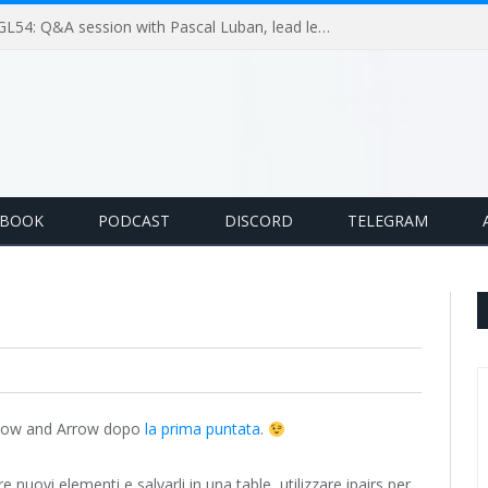
GameLoop Podcast #GL54: Q&A session with Pascal Luban, lead level designer on Splinter Cell multiplayer games
EBOOK
PODCAST
DISCORD
TELEGRAM
i Bow and Arrow dopo
la prima puntata
.
ovi elementi e salvarli in una table, utilizzare ipairs per