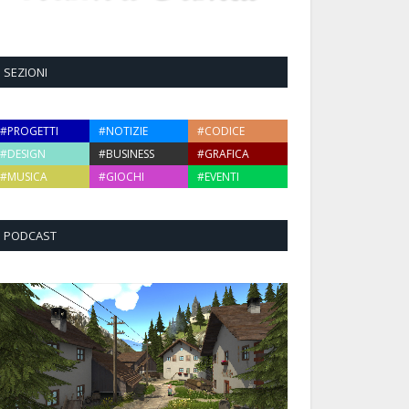
SEZIONI
#PROGETTI
#NOTIZIE
#CODICE
#DESIGN
#BUSINESS
#GRAFICA
#MUSICA
#GIOCHI
#EVENTI
PODCAST