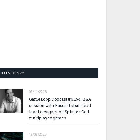
IN EVIDENZA
09/11/2025
GameLoop Podcast #GL54: Q&A
session with Pascal Luban, lead
level designer on Splinter Cell
multiplayer games
19/09/2023