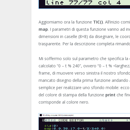
Aggiorniamo ora la funzione
TIC()
. All’inizio c
map
. I parametri di questa funzione vanno ad ind
dimensioni in caselle (8×8) da disegnare, le coor
trasparente. Per la descrizione completa rimand
Mi soffermo solo sul parametro che specifica la
calcolato “0 – t % 240”, ovvero “0 – t % <larghezz
frame, di muovere verso sinistra il nostro sfondo
mancato disegno della prima funzione andando a 
semplice per realizzare uno sfondo mobile: ecco 
del colore di stampa della funzione
print
che fin
corrisponde al colore nero.