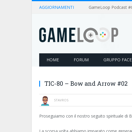
AGGIORNAMENTI
HOME
FORUM
GRUPPO FAC
TIC-80 – Bow and Arrow #02
STAVROS
Proseguiamo con il nostro seguito spirituale d
La scorsa volta abbiamo imparato come generare nu