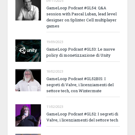
09/11/2025
GameLoop Podcast #GL54: Q&A
session with Pascal Luban, lead level
designer on Splinter Cell multiplayer
games
19/09/2023
GameLoop Podcast #GL53: Le nuove
policy di monetizzazione di Unity
18/02/2023
GameLoop Podcast #GL52BIS: I
segreti di Valve, i licenziamenti del
settore tech, con Wintermute
11/02/2023
GameLoop Podcast #GL52: I segreti di
Valve, i licenziamenti del settore tech