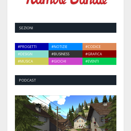
SEZIONI
#PROGETTI
#NOTIZIE
#CODICE
#DESIGN
#BUSINESS
#GRAFICA
#MUSICA
#GIOCHI
#EVENTI
PODCAST