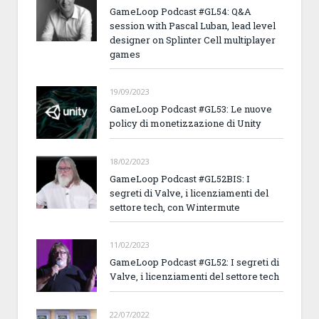
GameLoop Podcast #GL54: Q&A
session with Pascal Luban, lead level
designer on Splinter Cell multiplayer
games
19/09/2023
GameLoop Podcast #GL53: Le nuove
policy di monetizzazione di Unity
18/02/2023
GameLoop Podcast #GL52BIS: I
segreti di Valve, i licenziamenti del
settore tech, con Wintermute
11/02/2023
GameLoop Podcast #GL52: I segreti di
Valve, i licenziamenti del settore tech
22/07/2022