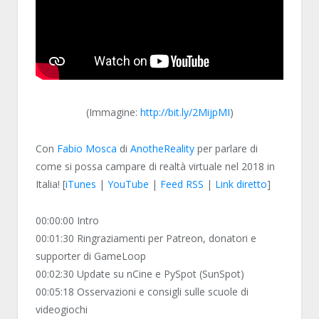
(Immagine:
http://bit.ly/2MijpMI
)
Con
Fabio Mosca
di
AnotheReality
per parlare di
come si possa campare di realtà virtuale nel 2018 in
Italia! [
iTunes
|
YouTube
|
Feed RSS
|
Link diretto
]
00:00:00 Intro
00:01:30 Ringraziamenti per Patreon, donatori e
supporter di GameLoop
00:02:30 Update su nCine e PySpot (SunSpot)
00:05:18 Osservazioni e consigli sulle scuole di
videogiochi