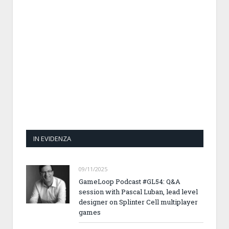
IN EVIDENZA
09/11/2025
GameLoop Podcast #GL54: Q&A
session with Pascal Luban, lead level
designer on Splinter Cell multiplayer
games