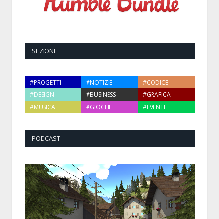
SEZIONI
#PROGETTI
#NOTIZIE
#CODICE
#DESIGN
#BUSINESS
#GRAFICA
#MUSICA
#GIOCHI
#EVENTI
PODCAST