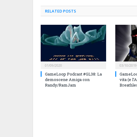
RELATED
POSTS
01/09/2020
03/10/2019
GameLoop Podcast #GL38: La
GameLoo
demoscene Amiga con
vita (e l
Randy/RamJam
Breathle