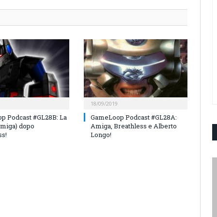
18/09/2019
p Podcast #GL28B: La
GameLoop Podcast #GL28A:
’Amiga) dopo
Amiga, Breathless e Alberto
ss!
Longo!