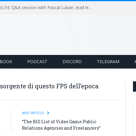
GameLoop Podcast #GL54: Q&A session with Pascal Luban, lead level designer on Splinter Cell multiplayer games
EBOOK
PODCAST
DISCORD
TELEGRAM
e sorgente di questo FPS dell’epoca
E
NEXT ARTICLE
l
“The BIG List of Video Game Public
a
Relations Agencies and Freelancers”