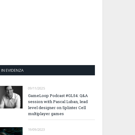
IN EVIDENZA
09/11/2025
GameLoop Podcast #GL54: Q&A
session with Pascal Luban, lead
level designer on Splinter Cell
multiplayer games
19/09/2023