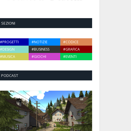
SEZIONI
#PROGETTI
#NOTIZIE
#CODICE
#DESIGN
#BUSINESS
#GRAFICA
#MUSICA
#GIOCHI
#EVENTI
PODCAST