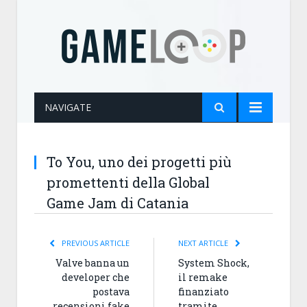
NAVIGATE
To You, uno dei progetti più
promettenti della Global
Game Jam di Catania
PREVIOUS ARTICLE
NEXT ARTICLE
Valve banna un
System Shock,
developer che
il remake
postava
finanziato
recensioni fake
tramite