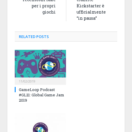
per i propri
Kickstarter è
giochi
ufficialmente
“in pausa”
RELATED
POSTS
11/02/2019
GameLoop Podcast
#GL21: Global Game Jam
2019