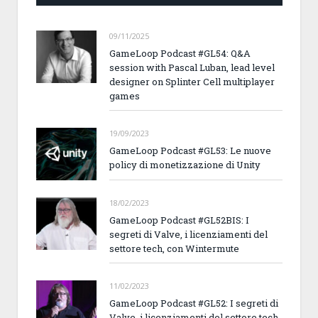
09/11/2025
GameLoop Podcast #GL54: Q&A
session with Pascal Luban, lead level
designer on Splinter Cell multiplayer
games
19/09/2023
GameLoop Podcast #GL53: Le nuove
policy di monetizzazione di Unity
18/02/2023
GameLoop Podcast #GL52BIS: I
segreti di Valve, i licenziamenti del
settore tech, con Wintermute
11/02/2023
GameLoop Podcast #GL52: I segreti di
Valve, i licenziamenti del settore tech