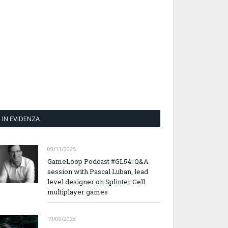
IN EVIDENZA
09/11/2025
GameLoop Podcast #GL54: Q&A
session with Pascal Luban, lead
level designer on Splinter Cell
multiplayer games
19/09/2023