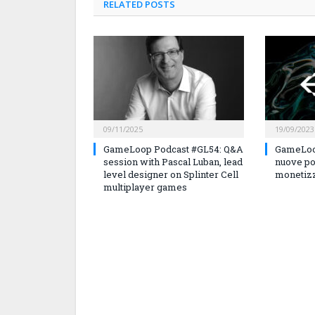
RELATED
POSTS
09/11/2025
19/09/2023
GameLoop Podcast #GL54: Q&A
GameLoo
session with Pascal Luban, lead
nuove po
level designer on Splinter Cell
monetizz
multiplayer games