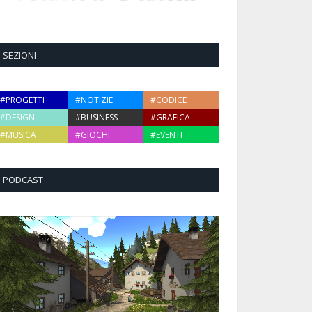
SEZIONI
#PROGETTI
#NOTIZIE
#CODICE
#DESIGN
#BUSINESS
#GRAFICA
#MUSICA
#GIOCHI
#EVENTI
PODCAST