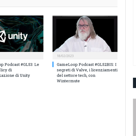
18/02/2023
p Podcast #GL53: Le
GameLoop Podcast #GL52BIS: I
licy di
segreti di Valve, i licenziamenti
azione di Unity
del settore tech, con
Wintermute