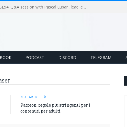
GameLoop Podcast #GL54: Q&A session with Pascal Luban, lead level designer on Splinter Cell multiplayer games
EBOOK
PODCAST
DISCORD
TELEGRAM
aser
E
NEXT ARTICLE
a
Patreon, regole più stringenti per i
e
contenuti per adulti