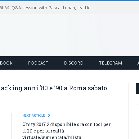
GameLoop Podcast #GL54: Q&A session with Pascal Luban, lead level designer on Splinter Cell multiplayer games
EBOOK
PODCAST
DISCORD
TELEGRAM
acking anni ’80 e ’90 a Roma sabato
E
NEXT ARTICLE
r
Unity 2017.2 disponibile ora con tool per
i
il 2D e per la realtà
e
virtuale/aumentata/mista