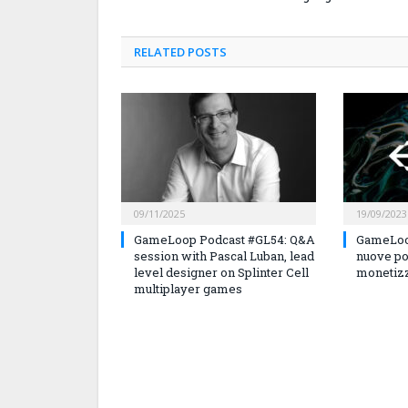
RELATED
POSTS
09/11/2025
19/09/2023
GameLoop Podcast #GL54: Q&A
GameLoo
session with Pascal Luban, lead
nuove po
level designer on Splinter Cell
monetizz
multiplayer games