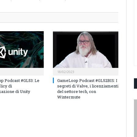
18/02/2023
p Podcast #GL53: Le
GameLoop Podcast #GL52BIS: I
licy di
segreti di Valve, i licenziamenti
azione di Unity
del settore tech, con
Wintermute