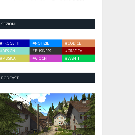
SEZIONI
#PROGETTI
#NOTIZIE
#CODICE
#DESIGN
#BUSINESS
#GRAFICA
#MUSICA
#GIOCHI
#EVENTI
PODCAST