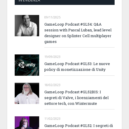
IN EVIDENZA
09/11/2025
GameLoop Podcast #GL54: Q&A
session with Pascal Luban, lead level
designer on Splinter Cell multiplayer
games
19/09/2023
GameLoop Podcast #GL53: Le nuove
policy di monetizzazione di Unity
18/02/2023
GameLoop Podcast #GL52BIS: I
segreti di Valve, i licenziamenti del
settore tech, con Wintermute
11/02/2023
GameLoop Podcast #GL52: I segreti di