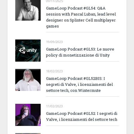
09/11/2025
GameLoop Podcast #GL54: Q&A
session with Pascal Luban, lead level
designer on Splinter Cell multiplayer
games
19/09/2023
GameLoop Podcast #GL53: Le nuove
policy di monetizzazione di Unity
18/02/2023
GameLoop Podcast #GL52BIS: I
segreti di Valve, i licenziamenti del
settore tech, con Wintermute
11/02/2023
GameLoop Podcast #GL52: I segreti di
Valve, i licenziamenti del settore tech