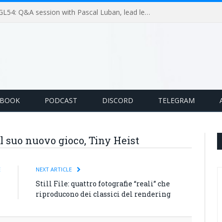
GameLoop Podcast #GL54: Q&A session with Pascal Luban, lead level designer on Splinter Cell multiplayer games
EBOOK
PODCAST
DISCORD
TELEGRAM
l suo nuovo gioco, Tiny Heist
E
NEXT ARTICLE
l
Still File: quattro fotografie “reali” che
m
riproducono dei classici del rendering