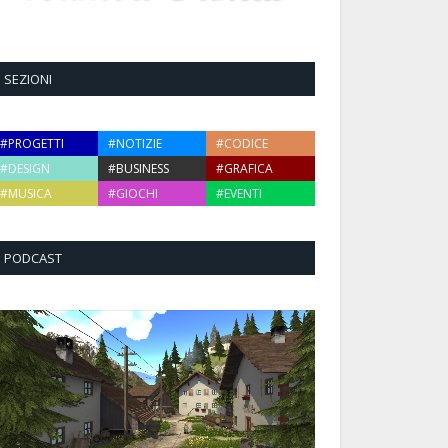
SEZIONI
#PROGETTI
#NOTIZIE
#CODICE
#DESIGN
#BUSINESS
#GRAFICA
#MUSICA
#GIOCHI
#EVENTI
PODCAST