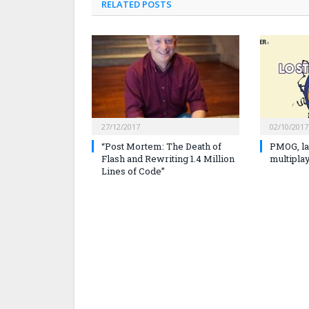
RELATED
POSTS
27/12/2017
02/10/2017
“Post Mortem: The Death of
PMOG, la
Flash and Rewriting 1.4 Million
multipla
Lines of Code”