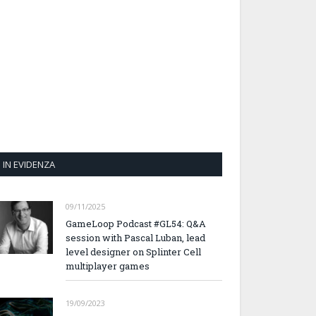
IN EVIDENZA
09/11/2025
GameLoop Podcast #GL54: Q&A
session with Pascal Luban, lead
level designer on Splinter Cell
multiplayer games
19/09/2023